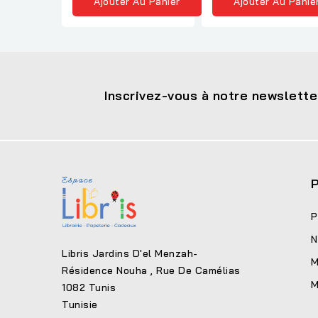
Ajouter Au Panier
Ajouter Au Panie
Inscrivez-vous à notre newslette
P
P
N
Libris Jardins D'el Menzah-
M
Résidence Nouha , Rue De Camélias
M
1082 Tunis
Tunisie