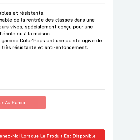
ables et résistants.
nable de la rentrée des classes dans une
leurs vives, spécialement conçu pour une
 l'école ou à la maison.
a gamme Color'Peps ont une pointe ogive de
très résistante et anti-enfoncement.
C
er Au Panier
enez-Moi Lorsque Le Produit Est Disponible