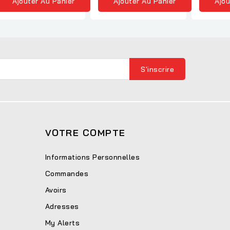
Ajouter Au Panier
Ajouter Au Panier
Ajou
VOTRE COMPTE
Informations Personnelles
Commandes
Avoirs
Adresses
My Alerts