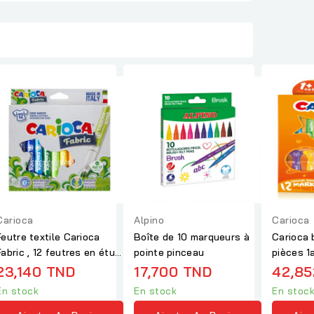
Carioca
Alpino
Carioca
Feutre textile Carioca
Boîte de 10 marqueurs à
Carioca 
Fabric , 12 feutres en étui
pointe pinceau
pièces 1
cartonné
23,140 TND
17,700 TND
42,85
En stock
En stock
En stoc