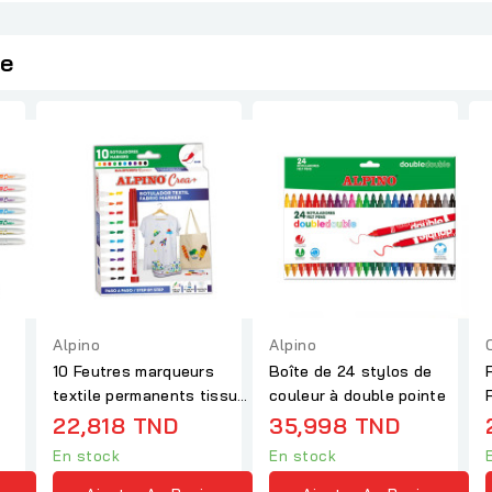
ie
Alpino
Alpino
10 Feutres marqueurs
Boîte de 24 stylos de
textile permanents tissu
couleur à double pointe
T-shirt sac...
22,818 TND
35,998 TND
En stock
En stock