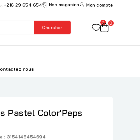
Nos magasins
+216 29 654 654
Mon compte
0
0
Chercher
ontactez nous
s Pastel Color'Peps
e :
3154148454694