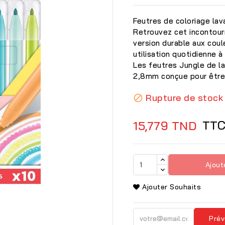
Feutres de coloriage lav
Retrouvez cet incontour
version durable aux cou
utilisation quotidienne à
Les feutres Jungle de l
2,8mm conçue pour être 
Rupture de stock

TT
15,779 TND
Ajout

Ajouter Souhaits
Prév