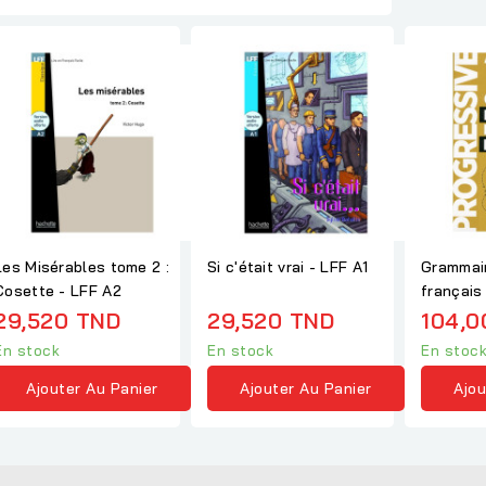
Les Misérables tome 2 :
Si c'était vrai - LFF A1
Grammair
Cosette - LFF A2
français
niveau...
29,520 TND
29,520 TND
104,0
En stock
En stock
En stoc
Ajouter Au Panier
Ajouter Au Panier
Ajou