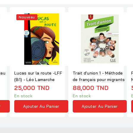
Nouveau
eau
Lucas sur la route -LFF
Trait d'union 1 - Méthode
(B1) - Léo Lamarche
de français pour migrants
25,000 TND
88,000 TND
En stock
En stock
r
Ajouter Au Panier
Ajouter Au Panier