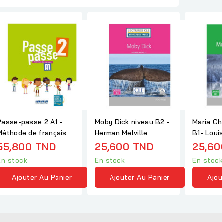
Passe-passe 2 A1 -
Moby Dick niveau B2 -
Maria Ch
Méthode de français
Herman Melville
B1- L
55,800 TND
25,600 TND
25,60
En stock
En stock
En stoc
Ajouter Au Panier
Ajouter Au Panier
Ajou