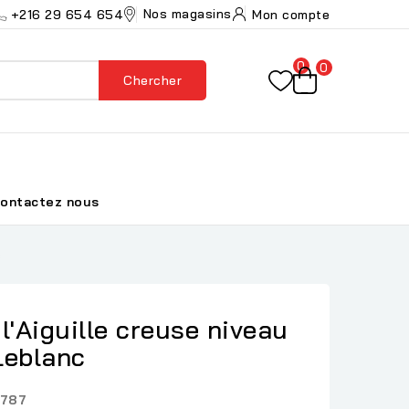
Nos magasins
+216 29 654 654
Mon compte
0
0
Chercher
ontactez nous
c
l'Aiguille creuse niveau
Leblanc
787