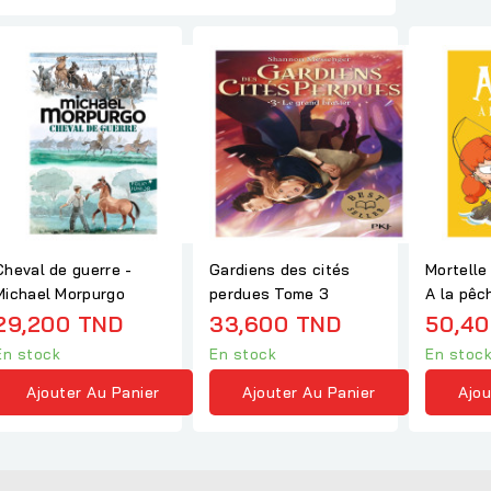
Cheval de guerre -
Gardiens des cités
Mortelle
Michael Morpurgo
perdues Tome 3
A la pêc
29,200 TND
33,600 TND
50,40
En stock
En stock
En stoc
Ajouter Au Panier
Ajouter Au Panier
Ajou