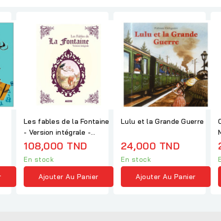
Les fables de la Fontaine
Lulu et la Grande Guerre
- Version intégrale -
Album Jean de...
108,000 TND
24,000 TND
En stock
En stock
r
Ajouter Au Panier
Ajouter Au Panier