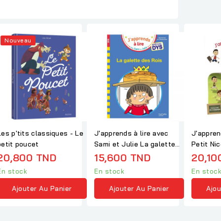
Nouveau
Les p'tits classiques - Le
J'apprends à lire avec
J'appren
petit poucet
Sami et Julie La galette
Petit Nicolas 
des rois -...
de foot
20,800 TND
15,600 TND
20,10
En stock
En stock
En stoc
Ajouter Au Panier
Ajouter Au Panier
Ajou