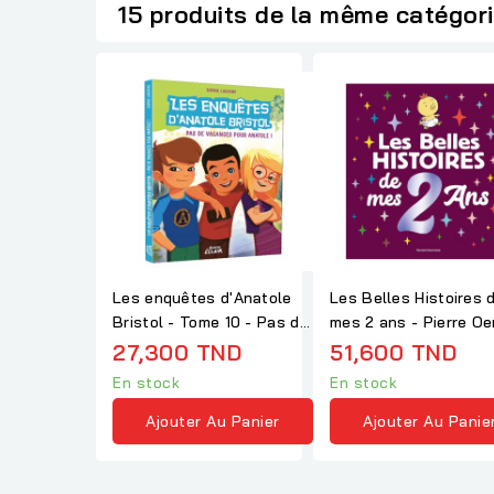
15 produits de la même catégor
Les enquêtes d'Anatole
Les Belles Histoires 
Bristol - Tome 10 - Pas de
mes 2 ans - Pierre Oer
vacances...
Sibylle...
27,300 TND
51,600 TND
En stock
En stock
Ajouter Au Panier
Ajouter Au Panie