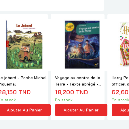
Le jobard - Poche Michel
Voyage au centre de la
Harry Pot
Piquemal
Terre - Texte abrégé -
officiel 
Jules Verne
Spécial 
28,150 TND
18,200 TND
62,60
En stock
En stock
En stoc
Ajouter Au Panier
Ajouter Au Panier
Ajou