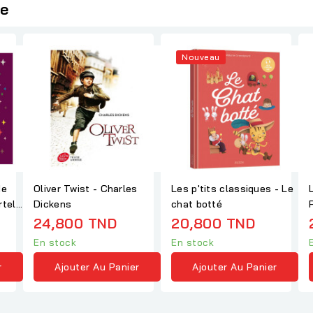
ie
Nouveau
de
Oliver Twist - Charles
Les p'tits classiques - Le
tel,
Dickens
chat botté
24,800 TND
20,800 TND
En stock
En stock
r
Ajouter Au Panier
Ajouter Au Panier