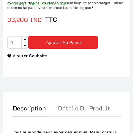
Disponible en stock

avec le petit Nicolas, les choses finissent toujours par s'arranger... même
si rien ne se passe vraiment d'une façon très logique !
TTC
33,200 TND
Ajouter Au Panier
Ajouter Souhaits
Description
Détails Du Produit
Tout le monde peut avoir des ennuis. Mais lorsqu'il