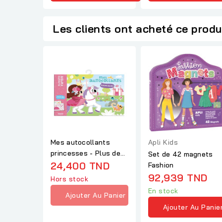
Les clients ont acheté ce produ
Mes autocollants
Apli Kids
princesses - Plus de
Set de 42 magnets
180 autocollants
24,400 TND
Fashion
92,939 TND
Hors stock
En stock
Ajouter Au Panier
Ajouter Au Panie