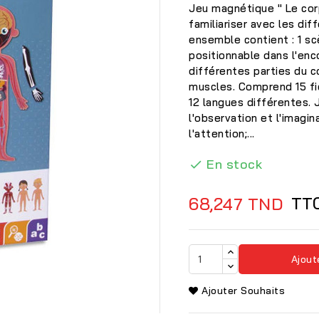
Jeu magnétique " Le corp
familiariser avec les di
ensemble contient : 1 s
positionnable dans l'en
différentes parties du c
muscles. Comprend 15 fi
12 langues différentes. 
l'observation et l'imagi
l'attention;...
En stock

TT
68,247 TND
Ajout

Ajouter Souhaits