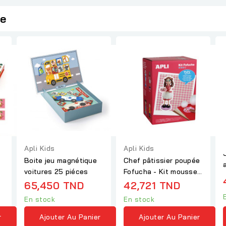
ie
Apli Kids
Apli Kids
Boite jeu magnétique
Chef pâtissier poupée
voitures 25 piéces
Fofucha - Kit mousse
thermoformable-Apli
65,450 TND
42,721 TND
En stock
En stock
r
Ajouter Au Panier
Ajouter Au Panier