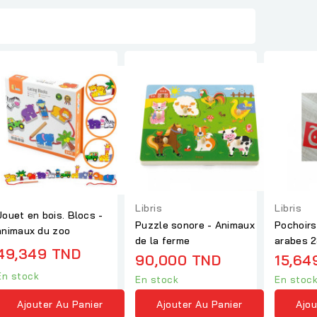
Libris
Libris
Jouet en bois. Blocs -
Puzzle sonore - Animaux
Pochoirs
animaux du zoo
de la ferme
arabes 2
49,349 TND
90,000 TND
15,64
En stock
En stock
En stoc
Ajouter Au Panier
Ajouter Au Panier
Ajou