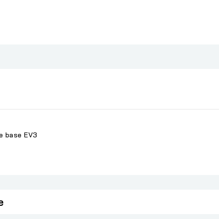
de base EV3
e