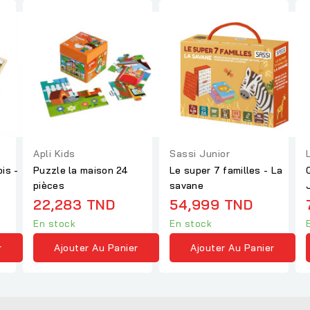
Apli Kids
Sassi Junior
is -
Puzzle la maison 24
Le super 7 familles - La
pièces
savane
22,283 TND
54,999 TND
En stock
En stock
r
Ajouter Au Panier
Ajouter Au Panier