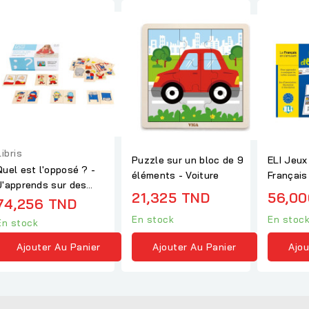
Libris
Puzzle sur un bloc de 9
ELI Jeux
Quel est l'opposé ? -
éléments - Voiture
Français
J'apprends sur des
journée
21,325 TND
56,00
oppositions
74,256 TND
En stock
En stoc
En stock
Ajouter Au Panier
Ajou
Ajouter Au Panier