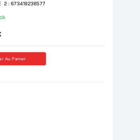
 2 : 673419236577
ck
C
er Au Panier