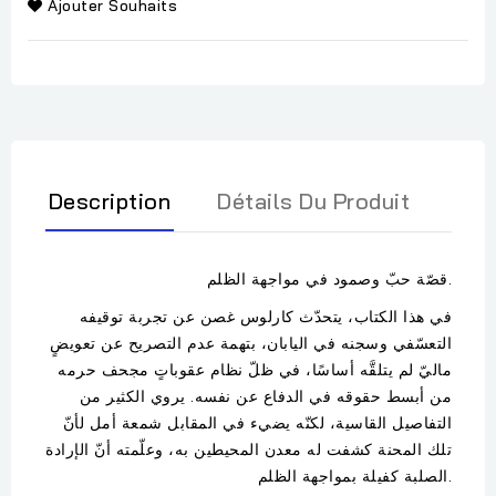
Ajouter Souhaits
Description
Détails Du Produit
قصّة حبّ وصمود في مواجهة الظلم.
في هذا الكتاب، يتحدّث كارلوس غصن عن تجربة توقيفه
التعسّفي وسجنه في اليابان، بتهمة عدم التصريح عن تعويضٍ
ماليّ لم يتلقَّه أساسًا، في ظلّ نظام عقوباتٍ مجحف حرمه
من أبسط حقوقه في الدفاع عن نفسه. يروي الكثير من
التفاصيل القاسية، لكنّه يضيء في المقابل شمعة أمل لأنّ
تلك المحنة كشفت له معدن المحيطين به، وعلّمته أنّ الإرادة
الصلبة كفيلة بمواجهة الظلم.