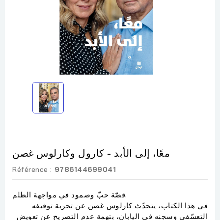
معًا، إلى الأبد - كارول وكارلوس غصن
Référence :
9786144699041
قصّة حبّ وصمود في مواجهة الظلم.
في هذا الكتاب، يتحدّث كارلوس غصن عن تجربة توقيفه
التعسّفي وسجنه في اليابان، بتهمة عدم التصريح عن تعويضٍ