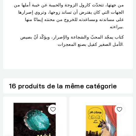
من جهتها، تتحدّث كارول الزوجة والحبيبة عن خيبة أملها من
الجهات التي كان يفترض أن تساند زوجها، وتروي إصرارها
على مساندته ومساعدته للخروج من محنته إيمانًا منها
ببراءته.
كتاب يمجّد المحبّ والشجاعة والإصرار، ويؤكّد أنّ بصيص
الأمل الصغير كفيل بصنع المعجزات.
16 produits de la même catégorie