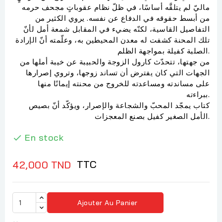
ماليّ لم يتلقَّه أساسًا، في ظلّ نظام عقوباتٍ مجحف حرمه
من أبسط حقوقه في الدفاع عن نفسه. يروي الكثير من
التفاصيل القاسية، لكنّه يضيء في المقابل شمعة أمل لأنّ
تلك المحنة كشفت له معدن المحيطين به، وعلّمته أنّ الإرادة
الصلبة كفيلة بمواجهة الظلم.
من جهتها، تتحدّث كارول الزوجة والحبيبة عن خيبة أملها من
الجهات التي كان يفترض أن تساند زوجها، وتروي إصرارها
على مساندته ومساعدته للخروج من محنته إيمانًا منها
ببراءته.
كتاب يمجّد المحبّ والشجاعة والإصرار، ويؤكّد أنّ بصيص
الأمل الصغير كفيل بصنع المعجزات.
En stock

TTC
42,000 TND
Ajouter Au Panier