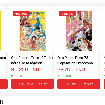
Nouveau
Nouveau
room
One Piece - Tome 107 - Le
One Piece Tome 73 -
héros de la légende -
L'operation Dressrosa
Eiichirô Oda
S.O.P. - Eiichirô Oda
30,250 TND
28,700 TND
En stock
En stock
r
Ajouter Au Panier
Ajouter Au Panier
it