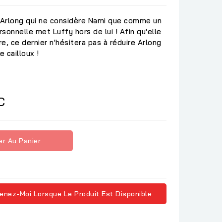
 d'Arlong qui ne considère Nami que comme un
rsonnelle met Luffy hors de lui ! Afin qu'elle
re, ce dernier n'hésitera pas à réduire Arlong
e cailloux !
C
er Au Panier
enez-Moi Lorsque Le Produit Est Disponible