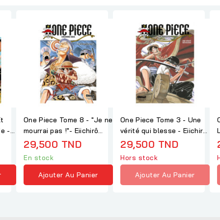
One Piece Tome 8 - "Je ne
One Piece Tome 3 - Une
de -
mourrai pas !"- Eiichirô
vérité qui blesse - Eiichirô
Oda
Oda
29,500 TND
29,500 TND
En stock
Hors stock
r
Ajouter Au Panier
Ajouter Au Panier