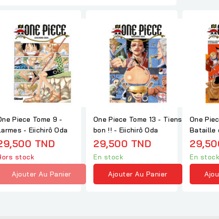
One Piece Tome 9 -
One Piece Tome 13 - Tiens
One Piec
Larmes - Eiichirô Oda
bon !! - Eiichirô Oda
Bataille 
Alubarna
29,500 TND
29,500 TND
29,50
Hors stock
En stock
En stoc
Ajouter Au Panier
Ajouter Au Panier
Ajou