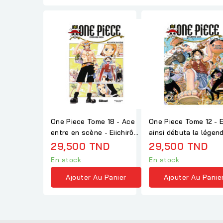
One Piece Tome 18 - Ace
One Piece Tome 12 - Et
entre en scène - Eiichirô
ainsi débuta la légen
Oda
Eiichirô Oda
29,500 TND
29,500 TND
En stock
En stock
Ajouter Au Panier
Ajouter Au Panie