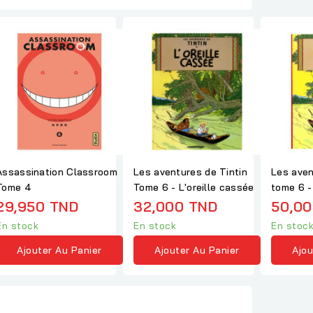
Assassination Classroom
Les aventures de Tintin
Les aven
Tome 4
Tome 6 - L'oreille cassée
29,950 TND
32,000 TND
50,00
En stock
En stock
En stoc
Ajouter Au Panier
Ajouter Au Panier
Ajou