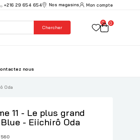
Nos magasins
+216 29 654 654
Mon compte
0
0
Chercher
ontactez nous
rô Oda
e 11 - Le plus grand
 Blue - Eiichirô Oda
2560