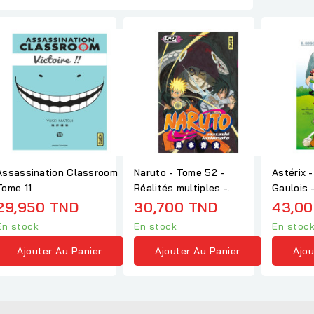
Assassination Classroom
Naruto - Tome 52 -
Astérix -
Tome 11
Réalités multiples -
Gaulois -
Masashi Kishimoto
29,950 TND
30,700 TND
43,00
En stock
En stock
En stoc
Ajouter Au Panier
Ajouter Au Panier
Ajou