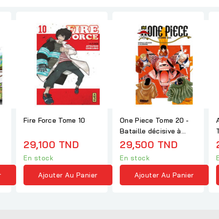
Fire Force Tome 10
One Piece Tome 20 -
Bataille décisive à
Alubarna - Eiichirô Oda
29,100 TND
29,500 TND
En stock
En stock
r
Ajouter Au Panier
Ajouter Au Panier