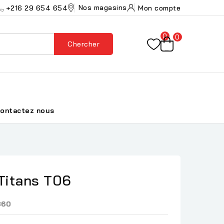
Nos magasins
+216 29 654 654
Mon compte
0
0
Chercher
ontactez nous
 Titans T06
860