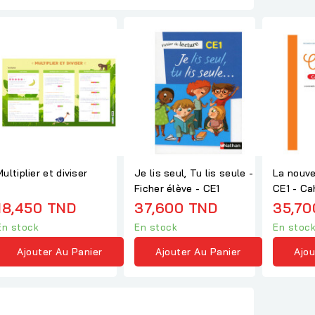
Multiplier et diviser
Je lis seul, Tu lis seule -
La nouve
Ficher élève - CE1
CE1 - Cah
18,450 TND
37,600 TND
35,70
En stock
En stock
En stoc
Ajouter Au Panier
Ajouter Au Panier
Ajou