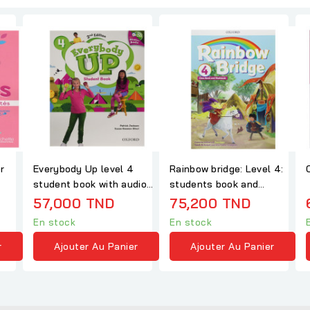
r
Everybody Up level 4
Rainbow bridge: Level 4:
student book with audio
students book and
CD Pack
workbook
57,000 TND
75,200 TND
En stock
En stock
r
Ajouter Au Panier
Ajouter Au Panier