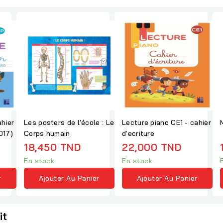
ahier
Les posters de l'école : Le
Lecture piano CE1 - cahier
017)
Corps humain
d'ecriture
18,450 TND
22,000 TND
En stock
En stock
r
Ajouter Au Panier
Ajouter Au Panier
it