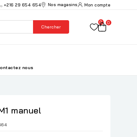
Nos magasins
+216 29 654 654
Mon compte
0
0
Chercher
ontactez nous
CM1 manuel
664