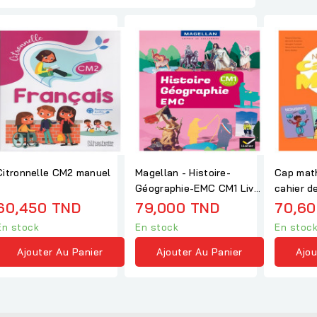
Citronnelle CM2 manuel
Magellan - Histoire-
Cap mat
Géographie-EMC CM1 Livre
cahier d
élève
maths
60,450 TND
79,000 TND
70,60
En stock
En stock
En stoc
Ajouter Au Panier
Ajouter Au Panier
Ajou