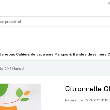
de repas
Cahiers de vacances
Mangas & Bandes dessinées
C
lle CM1 Manuel
Citronnelle 
Référence :
9782753113