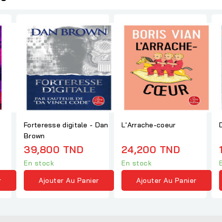
Forteresse digitale - Dan
L'Arrache-coeur
Brown
39,800 TND
24,200 TND
En stock
En stock
r
Ajouter Au Panier
Ajouter Au Panier