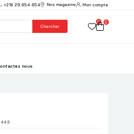
Nos magasins
+216 29 654 654
Mon compte
0
0
Chercher
ontactez nous
0443