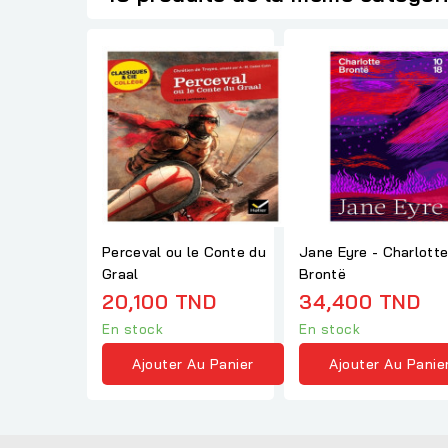
Perceval ou le Conte du
Jane Eyre - Charlotte
Graal
Brontë
20,100 TND
34,400 TND
En stock
En stock
Ajouter Au Panier
Ajouter Au Panie