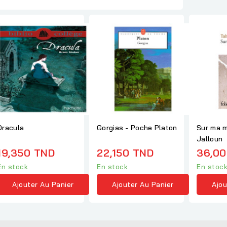
Dracula
Gorgias - Poche Platon
Sur ma m
Jalloun
19,350 TND
22,150 TND
36,00
En stock
En stock
En stoc
Ajouter Au Panier
Ajouter Au Panier
Ajou