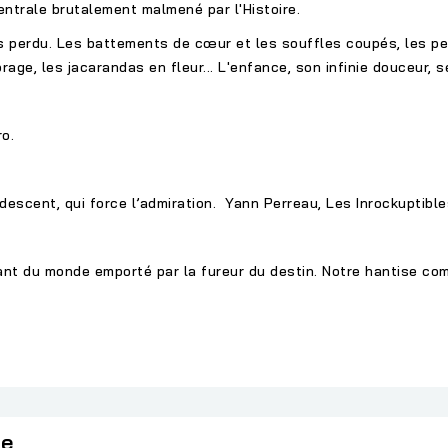
entrale brutalement malmené par l'Histoire.
ais perdu. Les battements de cœur et les souffles coupés, les pe
orage, les jacarandas en fleur... L'enfance, son infinie douceur, 
o.
descent, qui force l’admiration. Yann Perreau, Les Inrockuptible
ant du monde emporté par la fureur du destin. Notre hantise co
ie