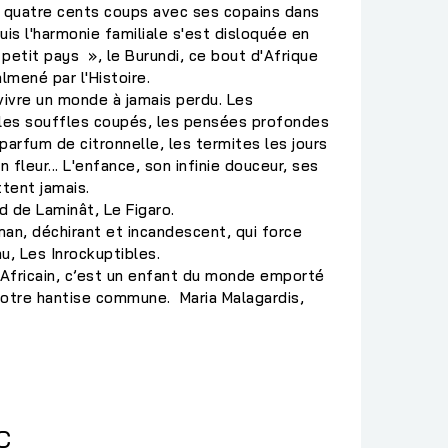
es quatre cents coups avec ses copains dans
puis l'harmonie familiale s'est disloquée en
tit pays », le Burundi, ce bout d'Afrique
mené par l'Histoire.
evivre un monde à jamais perdu. Les
les souffles coupés, les pensées profondes
 parfum de citronnelle, les termites les jours
n fleur... L'enfance, son infinie douceur, ses
ttent jamais.
d de Laminât, Le Figaro.
an, déchirant et incandescent, qui force
u, Les Inrockuptibles.
 Africain, c’est un enfant du monde emporté
 Notre hantise commune. Maria Malagardis,
C