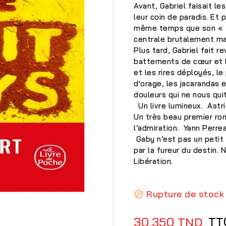
Avant, Gabriel faisait l
leur coin de paradis. Et 
même temps que son « pe
centrale brutalement mal
Plus tard, Gabriel fait r
battements de cœur et 
et les rires déployés, le
d'orage, les jacarandas e
douleurs qui ne nous qui
Un livre lumineux. Astri
Un très beau premier rom
l’admiration. Yann Perrea
Gaby n’est pas un petit
par la fureur du destin.
Libération.

Rupture de stock

TT
30,350 TND