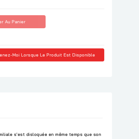
er Au Panier
enez-Moi Lorsque Le Produit Est Disponible
familiale s'est disloquée en même temps que son