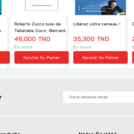
Roberto Zucco suivi de
Libérez votre cerveau !
n
Tabataba-Coco -Bernard-
Marie Koltès
46,000 TND
35,300 TND
En stock
En stock
r
Ajouter Au Panier
Ajouter Au Panier
r