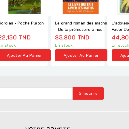
Gorgias - Poche Platon
Le grand roman des maths
L'adoles
- De la préhistoire à nos
Fedor Do
jours -...
22,150 TND
35,300 TND
44,8
En stock
En stock
En stoc
Ajouter Au Panier
Ajouter Au Panier
Ajou