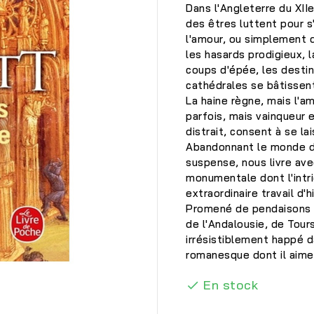
Dans l'Angleterre du XIIe
des êtres luttent pour s'a
l'amour, ou simplement d
les hasards prodigieux, 
coups d'épée, les destin
cathédrales se bâtissent
La haine règne, mais l'
parfois, mais vainqueur e
distrait, consent à se l
Abandonnant le monde de
suspense, nous livre ave
monumentale dont l'intri
extraordinaire travail d'h
Promené de pendaisons e
de l'Andalousie, de Tours
irrésistiblement happé d
romanesque dont il aimera

En stock
