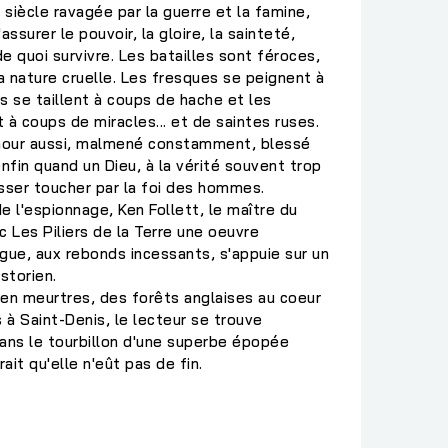
 siècle ravagée par la guerre et la famine,
ssurer le pouvoir, la gloire, la sainteté,
e quoi survivre. Les batailles sont féroces,
la nature cruelle. Les fresques se peignent à
s se taillent à coups de hache et les
 à coups de miracles... et de saintes ruses.
amour aussi, malmené constamment, blessé
nfin quand un Dieu, à la vérité souvent trop
aisser toucher par la foi des hommes.
 l'espionnage, Ken Follett, le maître du
c Les Piliers de la Terre une oeuvre
gue, aux rebonds incessants, s'appuie sur un
istorien.
n meurtres, des forêts anglaises au coeur
 à Saint-Denis, le lecteur se trouve
ans le tourbillon d'une superbe épopée
it qu'elle n'eût pas de fin.