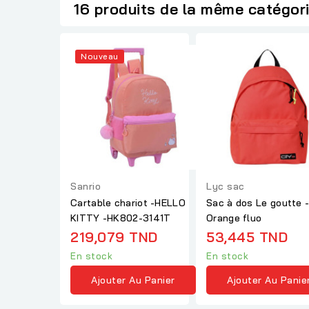
16 produits de la même catégor
Nouveau
Sanrio
Lyc sac
Cartable chariot -HELLO
Sac à dos Le goutte 
KITTY -HK802-3141T
Orange fluo
219,079 TND
53,445 TND
En stock
En stock
Ajouter Au Panier
Ajouter Au Panie