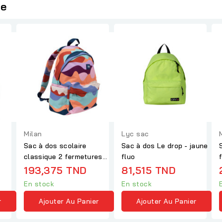
ie
Milan
Lyc sac
-
Sac à dos scolaire
Sac à dos Le drop - jaune
classique 2 fermetures
fluo
éclair (22 L) - The...
B
193,375 TND
81,515 TND
En stock
En stock
r
Ajouter Au Panier
Ajouter Au Panier