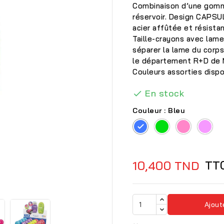
Combinaison d’une gomme
réservoir. Design CAPSUL
acier affûtée et résista
Taille-crayons avec lame
séparer la lame du corps 
le département R+D de 
Couleurs assorties disponi
En stock

Couleur : Bleu
Bleu
Vert
Rose
Lil
TT
10,400 TND

Ajout