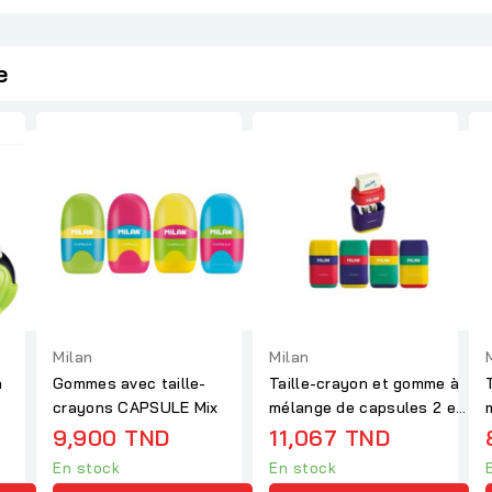
e
Milan
Milan
à
Gommes avec taille-
Taille-crayon et gomme à
crayons CAPSULE Mix
mélange de capsules 2 en
1
9,900 TND
11,067 TND
En stock
En stock