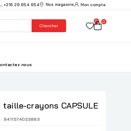
Nos magasins
+216 29 654 654
Mon compte
0
0
Chercher
ontactez nous
 taille-crayons CAPSULE
 :
8411574023883