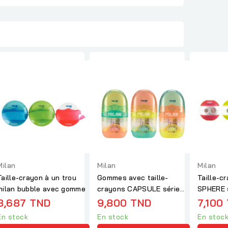
Milan
Milan
Milan
Taille-crayon à un trou
Gommes avec taille-
Taille-c
milan bubble avec gomme
crayons CAPSULE série
SPHERE s
New Look
8,687 TND
9,800 TND
7,100
En stock
En stock
En stoc