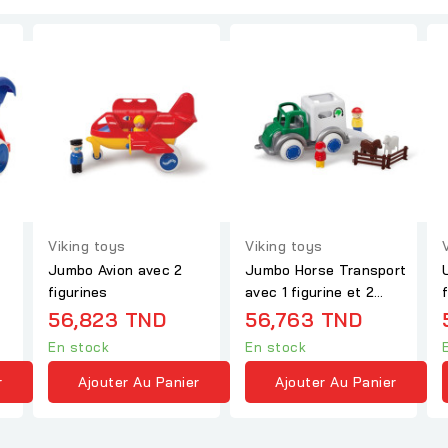
Viking toys
Viking toys
Jumbo Avion avec 2
Jumbo Horse Transport
figurines
avec 1 figurine et 2
chevaux
56,823 TND
56,763 TND
En stock
En stock
r
Ajouter Au Panier
Ajouter Au Panier