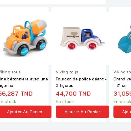
Viking toys
Viking toys
Viking t
Une bétonnière avec une
Fourgon de police géant -
Grand vé
figurine
2 figures
- 21 cm
56,287 TND
44,700 TND
31,05
En stock
En stock
En stoc
Ajouter Au Panier
Ajouter Au Panier
Ajou