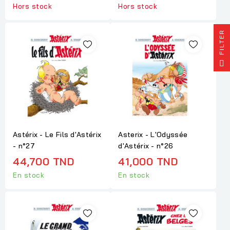
Hors stock
Hors stock
R
F
I
L
T
E
Astérix - Le Fils d'Astérix
Asterix - L'Odyssée
- n°27
d'Astérix - n°26
44,700 TND
41,000 TND
En stock
En stock