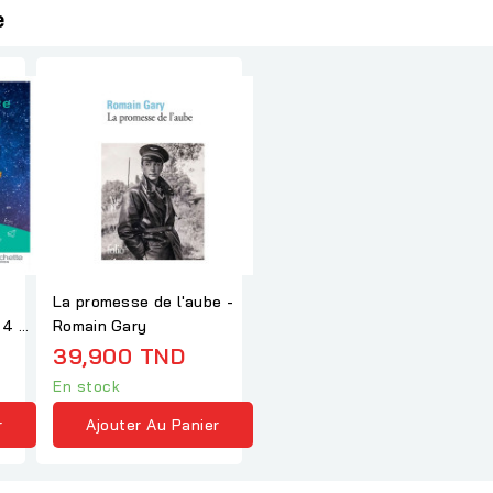
e
La promesse de l'aube -
 4 /
Romain Gary
39,900 TND
En stock
r
Ajouter Au Panier