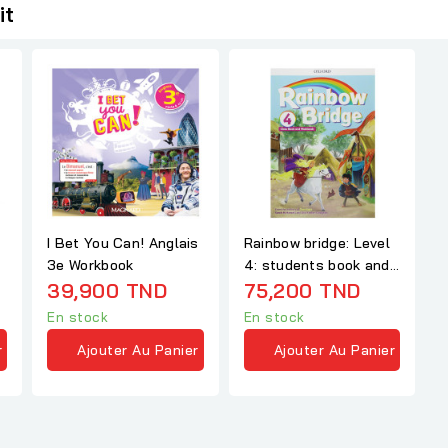
it
I Bet You Can! Anglais
Rainbow bridge: Level
3e Workbook
4: students book and
39,900 TND
workbook
75,200 TND
En stock
En stock
r
Ajouter Au Panier
Ajouter Au Panier