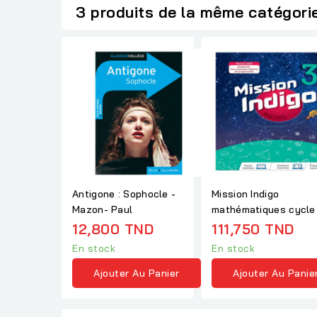
3 produits de la même catégori
Antigone : Sophocle -
Mission Indigo
Mazon- Paul
mathématiques cycle
3ème livre élève
12,800 TND
111,750 TND
En stock
En stock
Ajouter Au Panier
Ajouter Au Panie