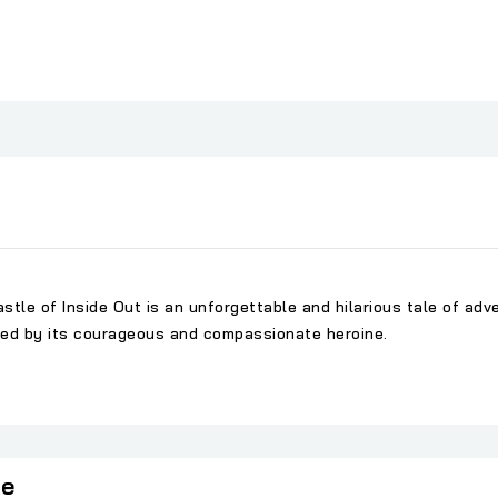
astle of Inside Out
is
an
unforgettable
and
hilarious
tale of
adv
red
by
its
courageous
and
compassionate
heroine
.
ie