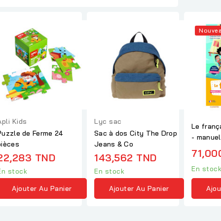
Nouve
Apli Kids
Lyc sac
Le franç
Puzzle de Ferme 24
Sac à dos City The Drop
- manuel
pièces
Jeans & Co
71,00
22,283 TND
143,562 TND
En stoc
En stock
En stock
Ajou
Ajouter Au Panier
Ajouter Au Panier