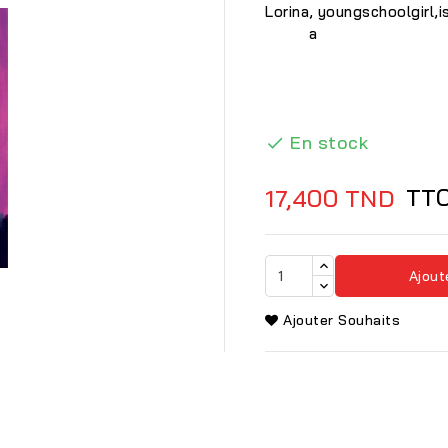
Lorina
,
young
schoolgirl
,
i
a
En stock

TT
17,400 TND
Ajout
Ajouter Souhaits
