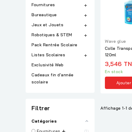
Fournitures

Bureautique

Jeux et Jouets

Robotiques & STEM

Wave glue
Pack Rentrée Scolaire
Colle Transp
Listes Scolaires
120ml

3,546 T
Exclusivité Web
En stock
Cadeaux fin d'année
scolaire
Ajouter
Filtrer
Affichage 1-1 de
Catégories
Fournitures
1