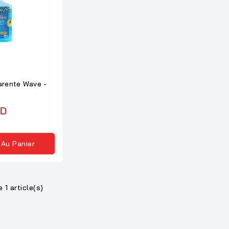
arente Wave -
ND
 Au Panier
 1 article(s)