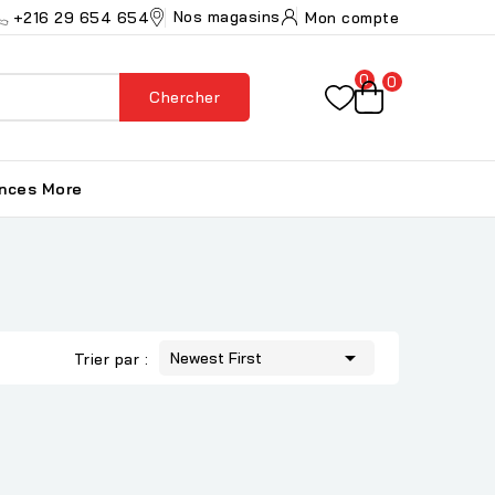
Nos magasins
+216 29 654 654
Mon compte
0
0
Chercher
ances
More

Newest First
Trier par :