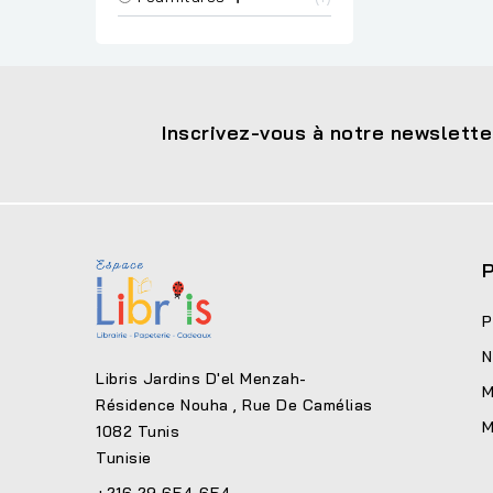
Inscrivez-vous à notre newslette
P
P
N
Libris Jardins D'el Menzah-
M
Résidence Nouha , Rue De Camélias
M
1082 Tunis
Tunisie
+216 29 654 654