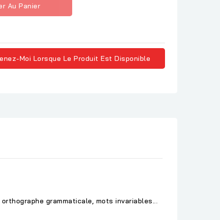
er Au Panier
enez-Moi Lorsque Le Produit Est Disponible
 orthographe grammaticale, mots invariables...