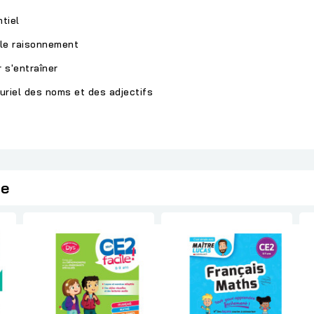
s pour retenir l'essentiel
 le raisonnement
lté progressive pour s'entraîner
uriel des noms et des adjectifs
ie