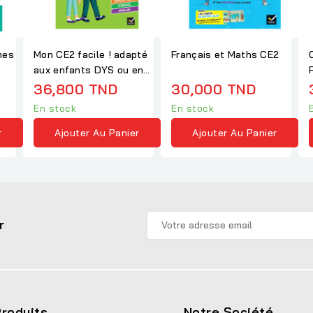
mes
Mon CE2 facile ! adapté
Français et Maths CE2
aux enfants DYS ou en
difficulté...
36,800 TND
30,000 TND
En stock
En stock
r
Ajouter Au Panier
Ajouter Au Panier
r
roduits
Notre Société