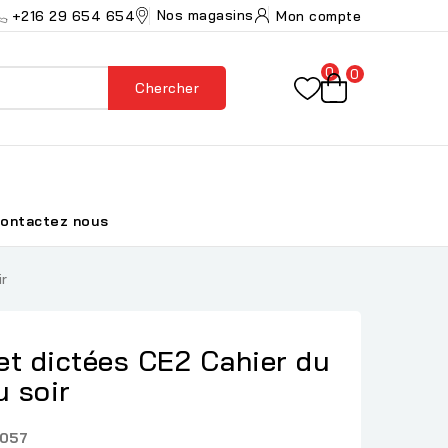
Nos magasins
+216 29 654 654
Mon compte
0
0
Chercher
ontactez nous
ir
et dictées CE2 Cahier du
u soir
057