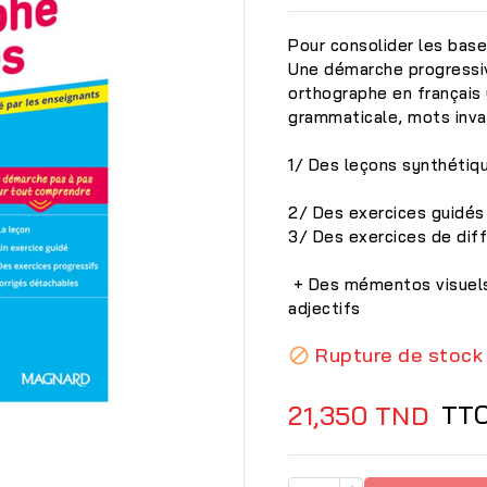
Pour consolider les base
Une démarche progressiv
orthographe en français 
grammaticale, mots invar
1/ Des leçons synt
2/ Des exercices guidés
3/ Des exercices de d
+ Des mémentos visuels 
adjectifs
Rupture de stock


TT
21,350 TND