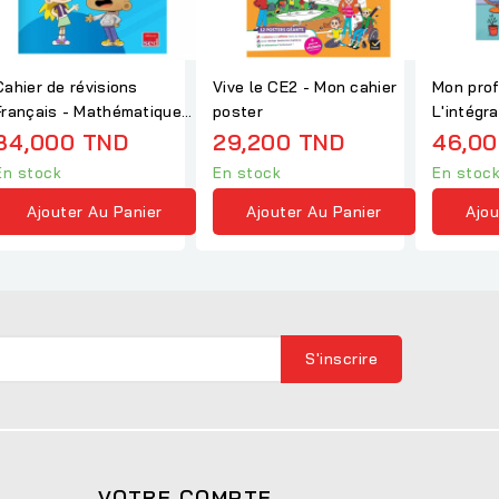
Cahier de révisions
Vive le CE2 - Mon cahier
Mon prof
Français - Mathématiques
poster
L'intégr
CE2
Multimat
34,000 TND
29,200 TND
46,00
En stock
En stock
En stoc
Ajouter Au Panier
Ajouter Au Panier
Ajou
VOTRE COMPTE