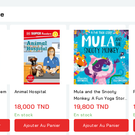
ie
tem
Animal Hospital
Mula and the Snooty
Monkey: A Fun Yoga Story
(Mula and...
18,000 TND
19,800 TND
En stock
En stock
r
Ajouter Au Panier
Ajouter Au Panier