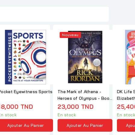
Nouveau
Pocket Eyewitness Sports
The Mark of Athena -
DK Life 
Heroes of Olympus - Book
Elizabeth
3 - Rick Riordan
Williams
18,000 TND
23,000 TND
25,40
En stock
En stock
En stoc
Ajouter Au Panier
Ajouter Au Panier
Ajou