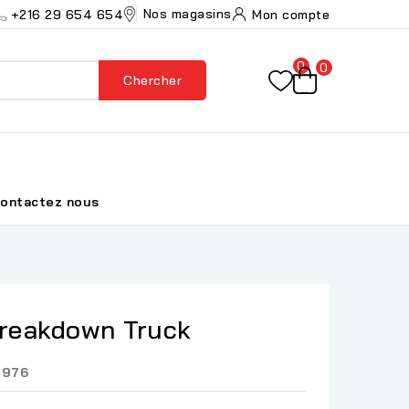
Nos magasins
+216 29 654 654
Mon compte
0
0
Chercher
ontactez nous
Breakdown Truck
8976