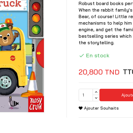
Robust board books perf
When the rabbit family's
Bear, of course! Little r
mechanisms to help him d
engine, and get the famil
bestselling series which
the storytelling.
En stock

TT
20,800 TND
Ajout
Ajouter Souhaits
