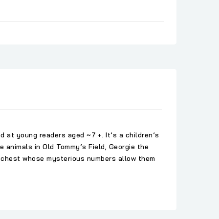
d at young readers aged ~7 +. It’s a children’s
he animals in Old Tommy’s Field, Georgie the
 a chest whose mysterious numbers allow them