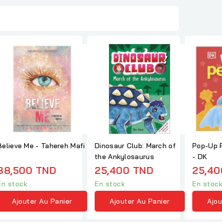
Believe Me - Tahereh Mafi
Dinosaur Club: March of
Pop-Up 
the Ankylosaurus
- DK
38,500 TND
25,400 TND
25,40
En stock
En stock
En stoc
Ajouter Au Panier
Ajouter Au Panier
Ajou