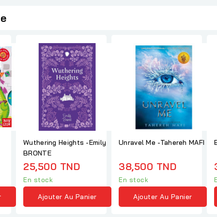
ie
Wuthering Heights -Emily
Unravel Me -Tahereh MAFI
BRONTE
25,500 TND
38,500 TND
En stock
En stock
r
Ajouter Au Panier
Ajouter Au Panier