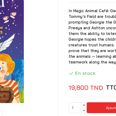
In Magic Animal Café: Ge
Tommy’s Field are troub
prompting Georgie the G
Preeya and Ashton unco
them the ability to list
Georgie hopes the childr
creatures trust humans.
prove that they are wort
the animals — learning 
teamwork along the way
En stock

TT
19,800 TND

Ajout