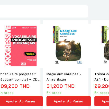
Vocabulaire progressif
Magie aux caraïbes -
Trésor d
débutant complet + CD
Annie Bazin
A2.1 - D
nouvelle couverture
109,200 TND
31,200 TND
29,20
En stock
En stock
En stoc
Ajouter Au Panier
Ajouter Au Panier
Ajou