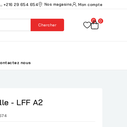
Nos magasins
+216 29 654 654
Mon compte
0
0
Chercher
ontactez nous
lle - LFF A2
574