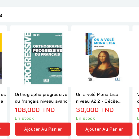
e
ces
Orthographe progressive
On a volé Mona Lisa
ne
du français niveau avancé
niveau A2.2 - Cécile
+ CD (NC)
Talguen
108,000 TND
30,000 TND
En stock
En stock
r
Ajouter Au Panier
Ajouter Au Panier