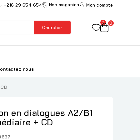
Nos magasins
+216 29 654 654
Mon compte
0
0
Chercher
ontactez nous
+ CD
n en dialogues A2/B1
médiaire + CD
0637