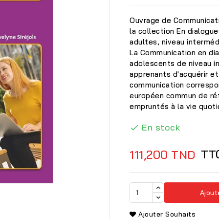
Ouvrage de Communicatio
la collection En dialogu
adultes, niveau intermédi
La Communication en dia
adolescents de niveau i
apprenants d'acquérir e
communication correspon
européen commun de réfé
empruntés à la vie quoti
En stock

TT
111,200 TND

Ajout
Ajouter Souhaits