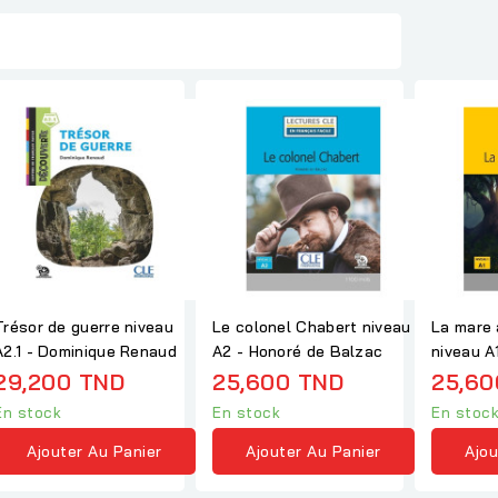
Trésor de guerre niveau
Le colonel Chabert niveau
La mare 
A2.1 - Dominique Renaud
A2 - Honoré de Balzac
niveau A
29,200 TND
25,600 TND
25,60
En stock
En stock
En stoc
Ajouter Au Panier
Ajouter Au Panier
Ajou