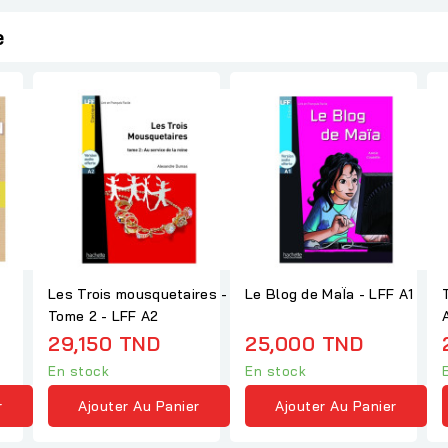
e
Les Trois mousquetaires -
Le Blog de MaÏa - LFF A1
Tome 2 - LFF A2
29,150 TND
25,000 TND
En stock
En stock
r
Ajouter Au Panier
Ajouter Au Panier