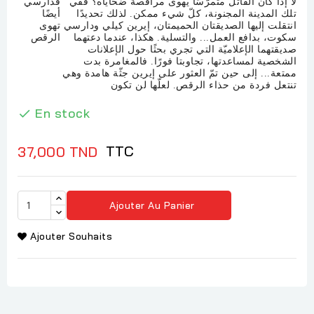
لا إذا كان القاتل متمرّسًا يهوى مراقصة ضحاياه؟ ففي
فدارسي
تلك المدينة المجنونة، كلّ شيء ممكن. لذلك تحديدًا
أيضًا
انتقلت إليها الصديقتان الحميمتان، إيرين كيلي ودارسي
تهوى
سكوت، بدافع العمل... والتسلية. هكذا، عندما دعتهما
الرقص
صديقتهما الإعلاميّة التي تجري بحثًا حول الإعلانات
الشخصية لمساعدتها، تجاوبتا فورًا. فالمغامرة بدت
ممتعة... إلى حين تمّ العثور على إيرين جثّة هامدة وهي
تنتعل فردة من حذاء الرقص. لعلّها لن تكون
En stock

TTC
37,000 TND
Ajouter Au Panier
Ajouter Souhaits