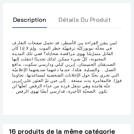
Description
Détails Du Produit
لمن يتقن القراءة بين الأسطر، قد تحمل صفحات التعارف
في مجلّة نيويوركيّة ترفيهيّة خطر الموت. ولِمَ لا إذا كان
القاتل متمرّسًا يهوى مراقصة ضحاياه؟ ففي تلك المدينة
المجنونة، كلّ شيء ممكن. لذلك تحديدًا انتقلت إليها
الصديقتان الحميمتان، إيرين كيلي ودارسي سكوت، بدافع
العمل... والتسلية. هكذا، عندما دعتهما صديقتهما الإعلاميّة
التي تجري بحثًا حول الإعلانات الشخصية لمساعدتها، تجاوبتا
فورًا. فالمغامرة بدت ممتعة... إلى حين تمّ العثور على إيرين
جثّة هامدة وهي تنتعل فردة من حذاء الرقص. لعلّها لن
تكون
الضحيّة الأخيرة، فدارسي أيضًا تهوى الرقص
.
16 produits de la même catégorie