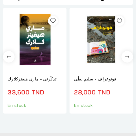
فونوغراف - سليم بَطّي
تذكّرني - ماري هيغنزكلارك
33,600 TND
28,000 TND
En stock
En stock