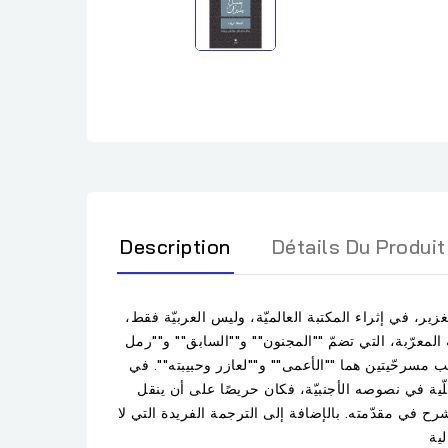
Description
Détails Du Produit
الميّة، نجح، بإنتاجه الغزير، في إثراء المكتبة العالميّة، وليس العربيّة فقط،
المعرّبة، التي تضمّ ""المجنون"" و""السابق"" و""رمل
انب مسرحّيتين هما ""الأعمى"" و""لعازر وحبيبته"". في
لّية في نصوصه الأجنبيّة، فكان حريصًا على أن ينقل
شرح في مقدّمته. بالإضافة إلى الترجمة الفريدة التي لا