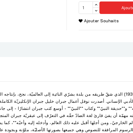
Ajout
Ajouter Souhaits
الكاتب والفيلسوف والشاعر والرسّام اللبناني (1883-1931) الذي شقّ طريقه من بلدة بشرّي النائية إلى الع
أدبي الإنساني. أصدرت نوفل أعمال جبران خليل جبران الإنكليزيّة الكاملة 
"" و""حديقة النبيّ"" وكتاب ""النبيّ"" - أوسع كتب جبران انتشارًا - إلى ج
ه مهمّة أن يفيَ قارئ لغة الضادّ حقّه في التعرّف إلى عبقريّة جبران المتج
لم الخارجيّ، ومن أجلها أقبل عليه ذلك العالم، وأدخله إليه وأحبّه""، كما ي