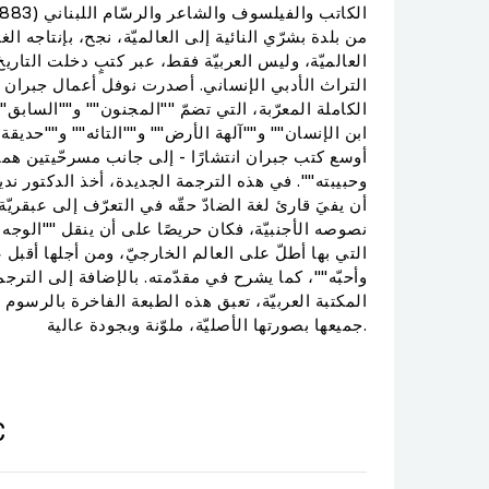
من بلدة بشرّي النائية إلى العالميّة، نجح، بإنتاجه الغ
العالميّة، وليس العربيّة فقط، عبر كتبٍ دخلت التاري
التراث الأدبي الإنساني. أصدرت نوفل أعمال جبران خل
الكاملة المعرّبة، التي تضمّ ""المجنون"" و""السابق
ابن الإنسان"" و""آلهة الأرض"" و""التائه"" و""حديقة ا
أوسع كتب جبران انتشارًا - إلى جانب مسرحّيتين هما
وحبيبته"". في هذه الترجمة الجديدة، أخذ الدكتور ندي
أن يفيَ قارئ لغة الضادّ حقّه في التعرّف إلى عبقريّة
نصوصه الأجنبيّة، فكان حريصًا على أن ينقل ""الوجه 
التي بها أطلّ على العالم الخارجيّ، ومن أجلها أقبل ع
وأحبّه""، كما يشرح في مقدّمته. بالإضافة إلى الترجم
المكتبة العربيّة، تعبق هذه الطبعة الفاخرة بالرسو
جميعها بصورتها الأصليّة، ملوّنة وبجودة عالية.
C