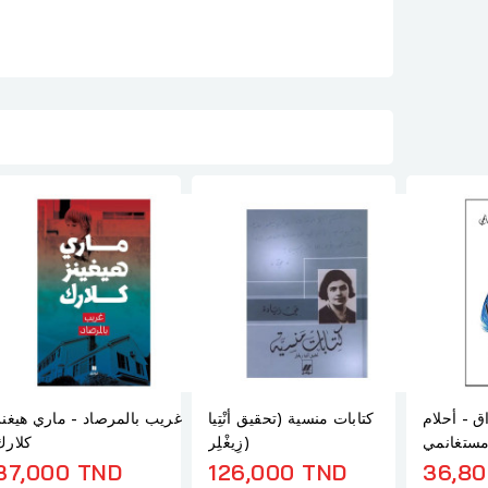
ق - أحلام
كتابات منسية (تحقيق أنْتِيا
غريب بالمرصاد - ماري هيغنز
ستغانمي
زِيغْلِر)
كلارك
37,000 TND
126,000 TND
36,80