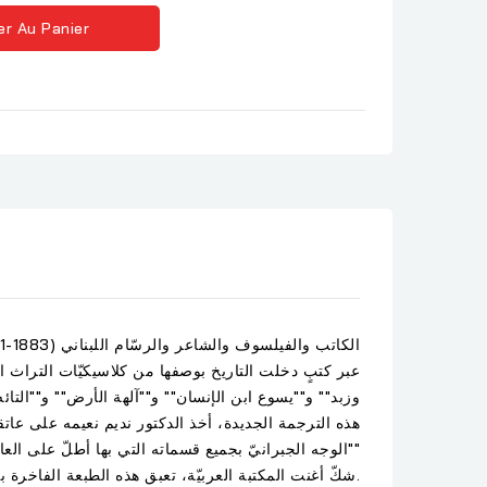
er Au Panier
عبر كتبٍ دخلت التاريخ بوصفها من كلاسيكيّات التراث ال
وزبد"" و""يسوع ابن الإنسان"" و""آلهة الأرض"" و""التائه
هذه الترجمة الجديدة، أخذ الدكتور نديم نعيمه على عاتق
""الوجه الجبرانيّ بجميع قسماته التي بها أطلّ على العا
شكّ أغنت المكتبة العربيّة، تعبق هذه الطبعة الفاخرة بالرسوم المرافقة للنصوص وهي جميعها بصورتها الأصليّة، ملوّنة وبجودة عالية.