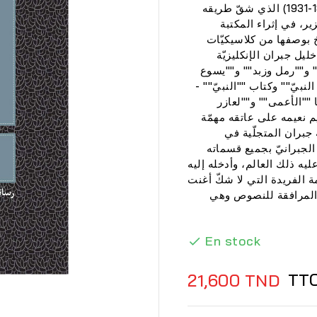
الكاتب والفيلسوف والشاعر والرسّام اللبناني (1883-1931) الذي شقّ طريقه
زير، في إثراء المكتبة
خ بوصفها من كلاسيكيّات
يل جبران الإنكليزيّة
"" و""رمل وزبد"" و""يسوع
لنبيّ"" وكتاب ""النبيّ"" -
 ""الأعمى"" و""لعازر
م نعيمه على عاتقه مهمّة
 جبران المتجلّية في
الجبرانيّ بجميع قسماته
ليه ذلك العالم، وأدخله إليه
ة الفريدة التي لا شكّ أغنت
م المرافقة للنصوص وهي
En stock


TT
21,600 TND