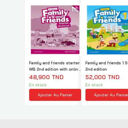
Family and friends starter
Family and friends 1 
WB 2nd edition with online
2nd edition
practice
48,900 TND
52,000 TND
En stock
En stock
Ajouter Au Panier
Ajouter Au Panie