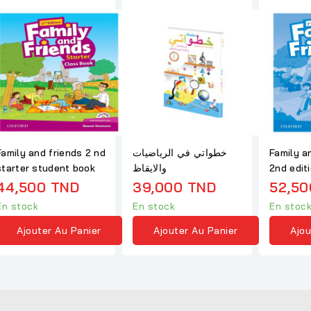
Family and friends 2 nd
خطواتي في الرياضيات
Family a
starter student book
والايقاظ
2nd editi
practice
44,500 TND
39,000 TND
52,50
En stock
En stock
En stoc
Ajouter Au Panier
Ajouter Au Panier
Ajou