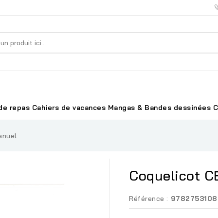
de repas
Cahiers de vacances
Mangas & Bandes dessinées
C
anuel
Coquelicot C
Référence :
9782753108