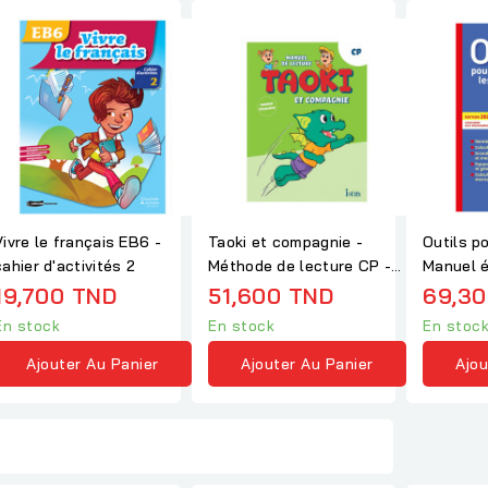
Vivre le français EB6 -
Taoki et compagnie -
Outils p
cahier d'activités 2
Méthode de lecture CP -
Manuel é
Manuel élève
19,700 TND
51,600 TND
69,30
En stock
En stock
En stoc
Ajouter Au Panier
Ajouter Au Panier
Ajou