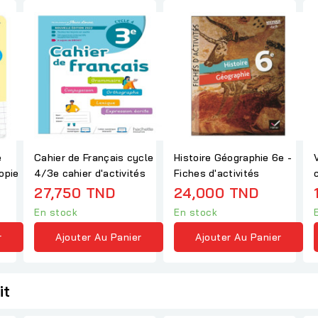
e
Cahier de Français cycle
Histoire Géographie 6e -
opie
4/3e cahier d'activités
Fiches d'activités
27,750 TND
24,000 TND
En stock
En stock
r
Ajouter Au Panier
Ajouter Au Panier
it