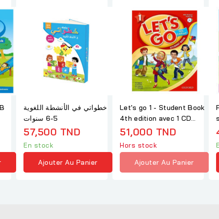
SB
خطواتي في الأنشطة اللغوية
Let's go 1 - Student Book
5-6 سنوات
4th edition avec 1 CD
audio
57,500 TND
51,000 TND
En stock
Hors stock
r
Ajouter Au Panier
Ajouter Au Panier