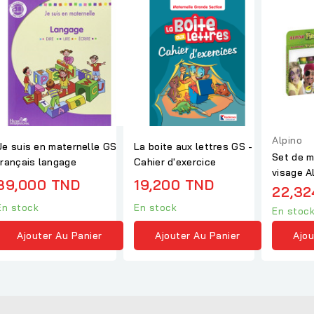
Alpino
Je suis en maternelle GS
La boite aux lettres GS -
Set de m
français langage
Cahier d'exercice
visage A
39,000 TND
19,200 TND
Méga Fies
22,32
En stock
En stock
En stoc
Ajouter Au Panier
Ajouter Au Panier
Ajou