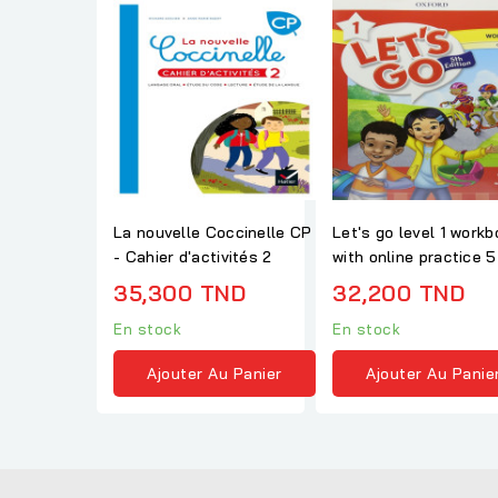
La nouvelle Coccinelle CP
Let's go level 1 work
- Cahier d'activités 2
with online practice 5
edition
35,300 TND
32,200 TND
En stock
En stock
Ajouter Au Panier
Ajouter Au Panie