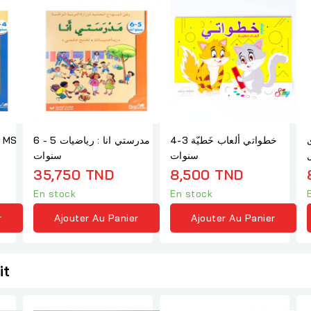
e MS
مدرستي انا : رياضيات 5 - 6
خطواتي ألعاب خَطيّة 3-4
ل
سنوات
سنوات
35,750 TND
8,500 TND
En stock
En stock
r
Ajouter Au Panier
Ajouter Au Panier
it