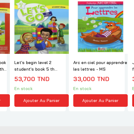
book
Let's begin level 2
Arc en ciel pour apprendre
th
student's book 5 th
les lettres - MS
edition
53,700 TND
33,000 TND
En stock
En stock
r
Ajouter Au Panier
Ajouter Au Panier