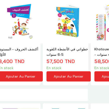
Khotouwati
خطواتي في الأنشطة اللغوية
أكتشف الحروف - المستوى
خطواتي 3-4 سنوات -
5-6 سنوات
الأوّ
 + قصص
8,400 TND
57,500 TND
58,50
En stock
En stock
En stoc
Ajouter Au Panier
Ajouter Au Panier
Ajou