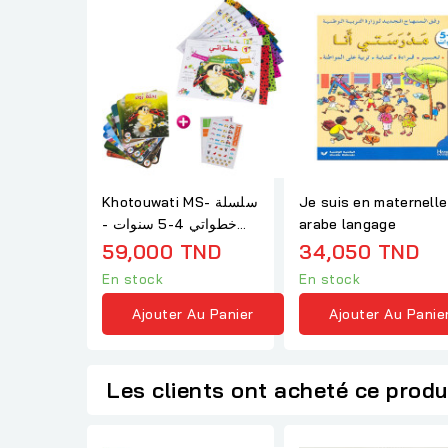
Khotouwati MS- سلسلة
Je suis en maternell
خطواتي 4-5 سنوات -
arabe langage
مذكرات + قصص
59,000 TND
34,050 TND
En stock
En stock
Ajouter Au Panier
Ajouter Au Panie
Les clients ont acheté ce produ