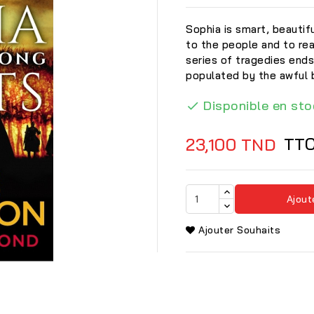
Sophia is smart, beauti
to the people and to rea
series of tragedies ends
populated by the awful b
Disponible en sto

TT
23,100 TND
Ajout
Ajouter Souhaits
