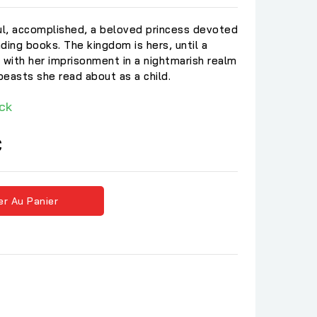
ful, accomplished, a beloved princess devoted
ding books. The kingdom is hers, until a
 with her imprisonment in a nightmarish realm
easts she read about as a child.
ck
C
er Au Panier