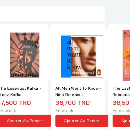
The Essential Kafka -
All Men Want to Know -
The Last
Franz Kafka
Nina Bouraoui
Rebecca
17,500 TND
38,700 TND
38,50
En stock
En stock
En stoc
Ajouter Au Panier
Ajouter Au Panier
Ajou