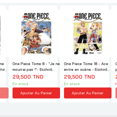
Une
One Piece Tome 8 - "Je ne
One Piece Tome 18 - Ace
chirô
mourrai pas !"- Eiichirô
entre en scène - Eiichirô
Oda
Oda
B
29,500 TND
29,500 TND
En stock
En stock
r
Ajouter Au Panier
Ajouter Au Panier