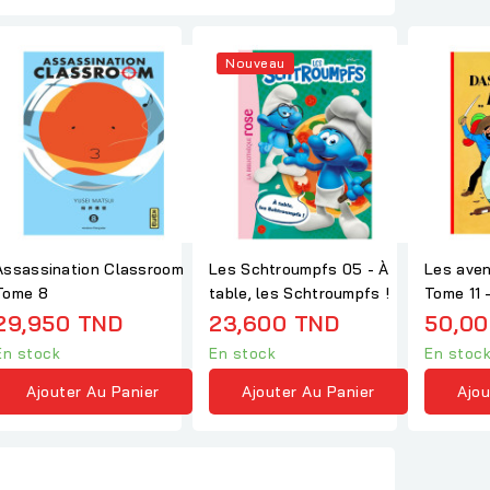
Nouveau
Assassination Classroom
Les Schtroumpfs 05 - À
Les aven
Tome 8
table, les Schtroumpfs !
Tome 11 
Licorne
29,950 TND
23,600 TND
50,00
En stock
En stock
En stoc
Ajouter Au Panier
Ajouter Au Panier
Ajou