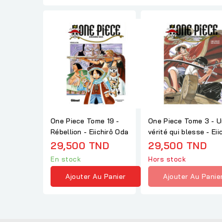
One Piece Tome 19 -
One Piece Tome 3 - 
Rébellion - Eiichirô Oda
vérité qui blesse - Eii
Oda
29,500 TND
29,500 TND
En stock
Hors stock
Ajouter Au Panier
Ajouter Au Panie