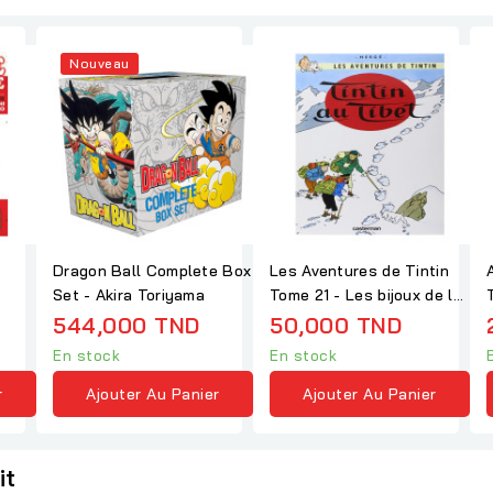
Nouveau
Dragon Ball Complete Box
Les Aventures de Tintin
Set - Akira Toriyama
Tome 21 - Les bijoux de la
Castafiore
544,000 TND
50,000 TND
En stock
En stock
r
Ajouter Au Panier
Ajouter Au Panier
it