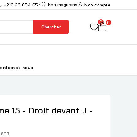
Nos magasins
+216 29 654 654
Mon compte
0
0
Chercher
ontactez nous
e 15 - Droit devant !! -
2607