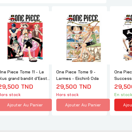
One Piece Tome 11 - Le
One Piece Tome 9 -
One Piec
plus grand bandit d'East
Larmes - Eiichirô Oda
Successe
lue -...
Oda
29,500 TND
29,500 TND
29,50
Hors stock
Hors stock
En stoc
Ajouter Au Panier
Ajouter Au Panier
Ajou