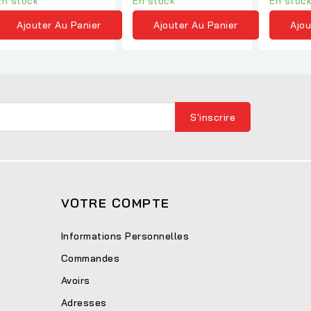
En stock
En stock
En stoc
Ajouter Au Panier
Ajouter Au Panier
Ajou
VOTRE COMPTE
Informations Personnelles
Commandes
Avoirs
Adresses