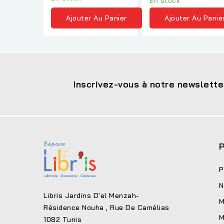
En stock
Ajouter Au Panier
Ajouter Au Panie
Inscrivez-vous à notre newslette
P
P
N
Libris Jardins D'el Menzah-
M
Résidence Nouha , Rue De Camélias
M
1082 Tunis