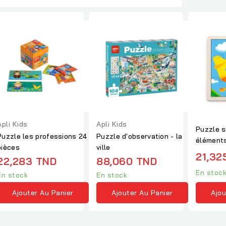
Apli Kids
Apli Kids
Puzzle s
Puzzle les professions 24
Puzzle d'observation - la
éléments
pièces
ville
21,32
22,283 TND
88,060 TND
En stoc
En stock
En stock
Ajou
Ajouter Au Panier
Ajouter Au Panier