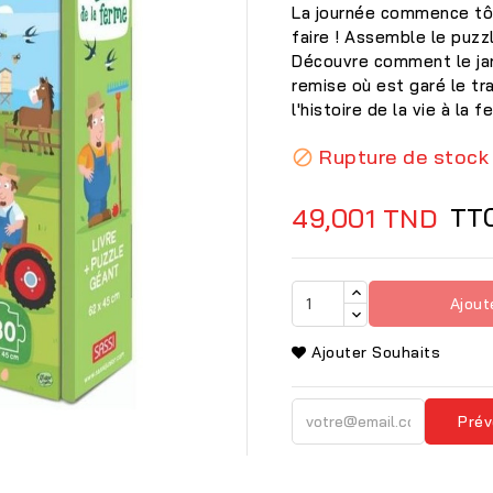
La journée commence tôt
faire ! Assemble le puzzl
Découvre comment le jard
remise où est garé le tr
l'histoire de la vie à la f
Rupture de stock

TT
49,001 TND
Ajout
Ajouter Souhaits

Prév