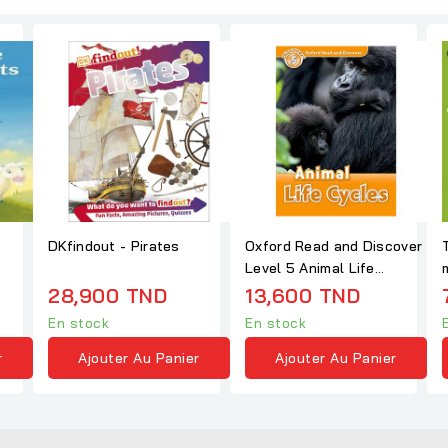
DKfindout - Pirates
Oxford Read and Discover
Level 5 Animal Life
Cycles
28,900 TND
13,600 TND
En stock
En stock
r
Ajouter Au Panier
Ajouter Au Panier