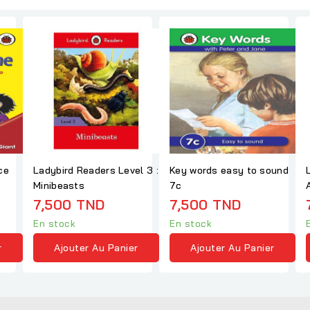
ce
Ladybird Readers Level 3 :
Key words easy to sound
Minibeasts
7c
7,500 TND
7,500 TND
En stock
En stock
r
Ajouter Au Panier
Ajouter Au Panier