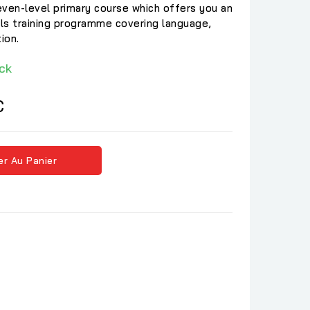
seven-level primary course which offers you an
lls training programme covering language,
ion.
ck
C
er Au Panier