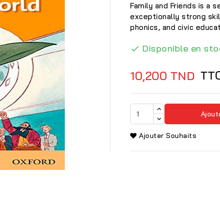
Family and Friends is a 
exceptionally strong ski
phonics, and civic educat
Disponible en sto

TT
10,200 TND
Ajout
Ajouter Souhaits
