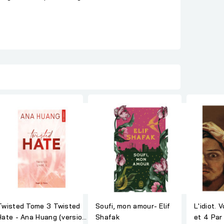
Twisted Tome 3 Twisted
Soufi, mon amour- Elif
L'idiot. 
Hate - Ana Huang (version
Shafak
et 4 Par