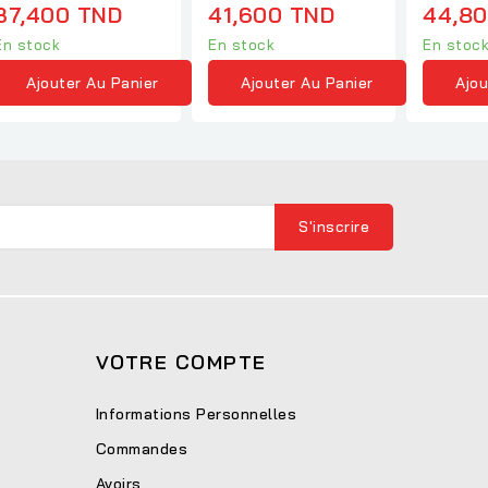
française)
Mikhaïlov
37,400 TND
41,600 TND
44,8
En stock
En stock
En stoc
Ajouter Au Panier
Ajouter Au Panier
Ajou
VOTRE COMPTE
Informations Personnelles
Commandes
Avoirs