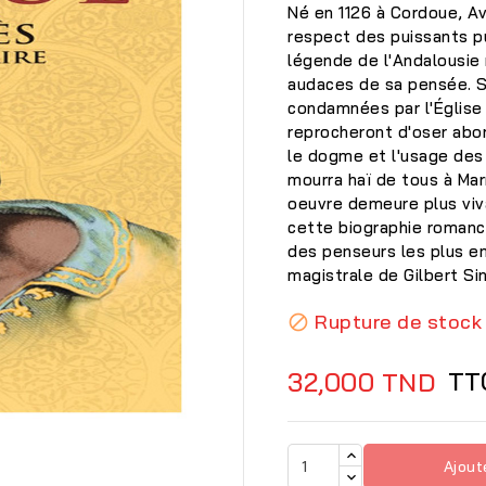
Né en 1126 à Cordoue, Ave
respect des puissants puis
légende de l'Andalousie 
audaces de sa pensée. S
condamnées par l'Église 
reprocheront d'oser abord
le dogme et l'usage des 
mourra haï de tous à Mar
oeuvre demeure plus viva
cette biographie romancé
des penseurs les plus em
magistrale de Gilbert Si
Rupture de stock

TT
32,000 TND

Ajout