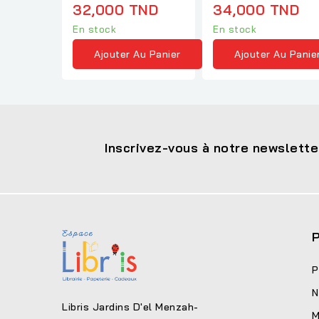
National du...
32,000 TND
34,000 TND
En stock
En stock
Ajouter Au Panier
Ajouter Au Panie
Inscrivez-vous à notre newslette
P
P
N
Libris Jardins D'el Menzah-
M