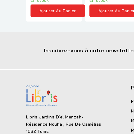
En stock
En stock
Ajouter Au Panier
Ajouter Au Panie
Inscrivez-vous à notre newslette
P
P
N
Libris Jardins D'el Menzah-
M
Résidence Nouha , Rue De Camélias
M
1082 Tunis