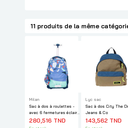
11 produits de la même catégori
Milan
Lyc sac
Sac à dos à roulettes -
Sac à dos City The D
avec 6 fermetures éclair
Jeans & Co
(25 L) - Fun...
280,516 TND
143,562 TND