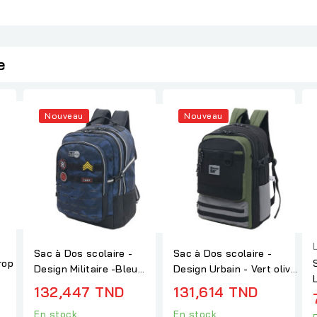
e
Nouveau
Nouveau
Sac à Dos scolaire -
Sac à Dos scolaire -
rop
Design Militaire -Bleu
Design Urbain - Vert olive
foncé- F25B6-1015
- P25B1-3145
132,447 TND
131,614 TND
En stock
En stock