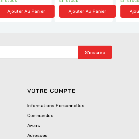
En stock
En stock
En stoc
Ajouter Au Panier
Ajouter Au Panier
Ajou
VOTRE COMPTE
Informations Personnelles
Commandes
Avoirs
Adresses