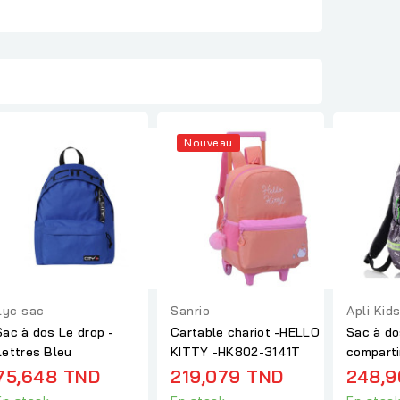
Nouveau
Lyc sac
Sanrio
Apli Kid
Sac à dos Le drop -
Cartable chariot -HELLO
Sac à do
Lettres Bleu
KITTY -HK802-3141T
compart
75,648 TND
219,079 TND
248,9