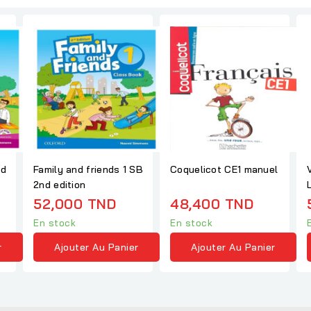
nd
Family and friends 1 SB
Coquelicot CE1 manuel
2nd edition
52,000 TND
48,400 TND
En stock
En stock
r
Ajouter Au Panier
Ajouter Au Panier