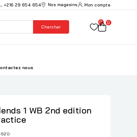
Nos magasins
+216 29 654 654
Mon compte
0
0
Chercher
ontactez nous
iends 1 WB 2nd edition
ractice
8620