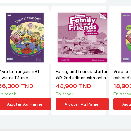
Vivre le français EB1 -
Family and friends starter
Vivre le 
Livre de l'élève
WB 2nd edition with online
cahier d'
practice
56,000 TND
48,900 TND
18,90
En stock
En stock
En stoc
Ajouter Au Panier
Ajouter Au Panier
Ajou