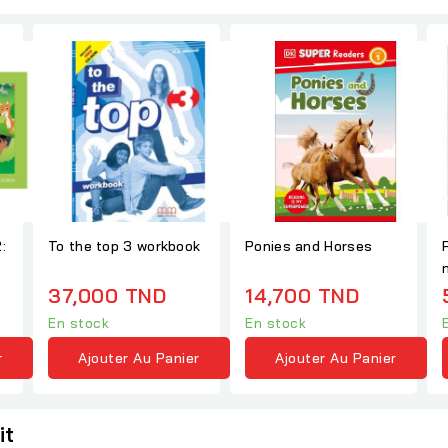
:
To the top 3 workbook
Ponies and Horses
37,000 TND
14,700 TND
En stock
En stock
r
Ajouter Au Panier
Ajouter Au Panier
it