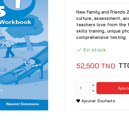
New Family and Friends 
culture, assessment, and
teachers love from the f
skills training, unique 
comprehensive testing.
En stock

TT
52,500 TND
Ajout
Ajouter Souhaits
