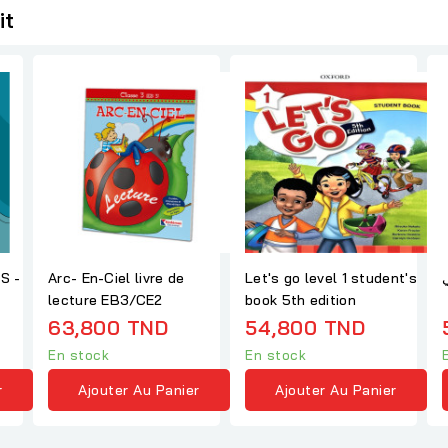
it
GS -
Arc- En-Ciel livre de
Let's go level 1 student's
lecture EB3/CE2
book 5th edition
63,800 TND
54,800 TND
En stock
En stock
r
Ajouter Au Panier
Ajouter Au Panier