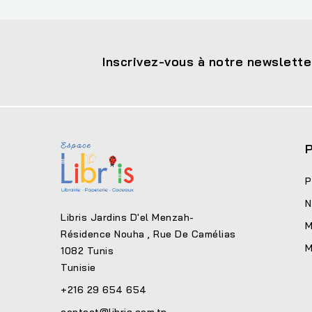
Inscrivez-vous à notre newslette
P
P
N
Libris Jardins D'el Menzah-
M
Résidence Nouha , Rue De Camélias
M
1082 Tunis
Tunisie
+216 29 654 654
contact@libris.com.tn