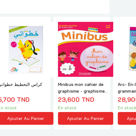
كراس التخطيط خطواتي
Minibus mon cahier de
Arc- En-C
graphisme - graphisme
grammai
maternelle GS
5,700 TND
23,600 TND
28,90
En stock
En stock
En stoc
Ajouter Au Panier
Ajouter Au Panier
Ajou