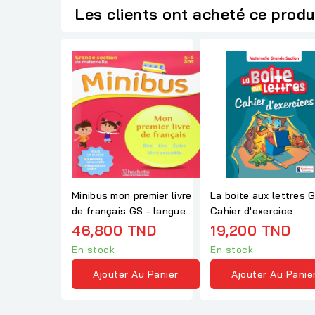
Les clients ont acheté ce produ
Minibus mon premier livre
La boite aux lettres 
de français GS - langue
Cahier d'exercice
maternelle GS
46,800 TND
19,200 TND
En stock
En stock
Ajouter Au Panier
Ajouter Au Panie