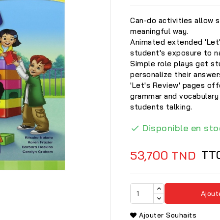
Can-do activities allow 
meaningful way.
Animated extended 'Let'
student's exposure to n
Simple role plays get s
personalize their answer
'Let's Review' pages off
grammar and vocabulary 
students talking.
Disponible en sto

TT
53,700 TND

Ajout
Ajouter Souhaits