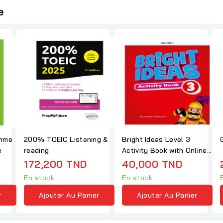
e
amme
200% TOEIC Listening &
Bright Ideas Level 3
e
reading
Activity Book with Online
Practice
172,200 TND
40,000 TND
En stock
En stock
r
Ajouter Au Panier
Ajouter Au Panier