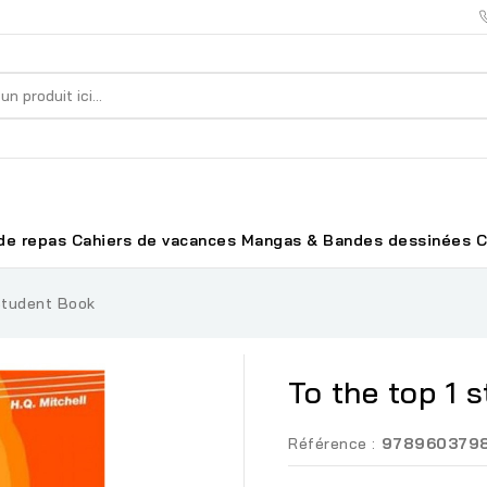
de repas
Cahiers de vacances
Mangas & Bandes dessinées
C
Student Book
To the top 1 
Référence :
978960379