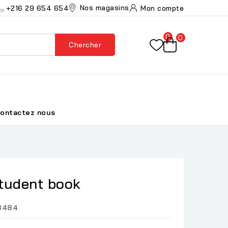
Nos magasins
+216 29 654 654
Mon compte
0
0
Chercher
ontactez nous
student book
8484