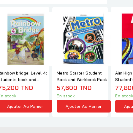
Rainbow bridge: Level 4:
Metro Starter Student
Aim High
students book and
Book and Workbook Pack
Student
workbook
75,200 TND
57,600 TND
77,80
En stock
En stock
En stoc
Ajouter Au Panier
Ajouter Au Panier
Ajou