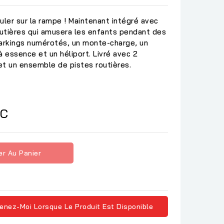
uler sur la rampe ! Maintenant intégré avec
utières qui amusera les enfants pendant des
arkings numérotés, un monte-charge, un
 essence et un héliport. Livré avec 2
 et un ensemble de pistes routières.
TC
er Au Panier
enez-Moi Lorsque Le Produit Est Disponible