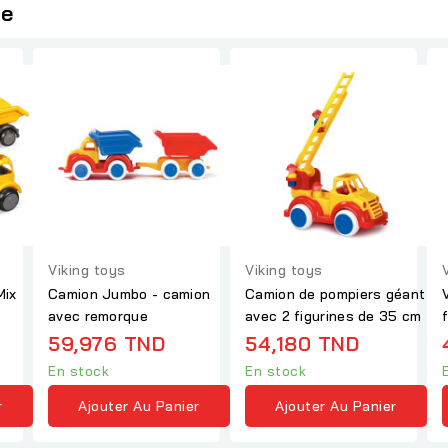
ie
Viking toys
Viking toys
Mix
Camion Jumbo - camion
Camion de pompiers géant
avec remorque
avec 2 figurines de 35 cm
59,976 TND
54,180 TND
En stock
En stock
r
Ajouter Au Panier
Ajouter Au Panier