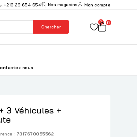
Nos magasins
+216 29 654 654
Mon compte
0
0
Chercher
ontactez nous
+ 3 Véhicules +
ute
rence :
7317670055562