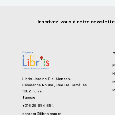
Inscrivez-vous à notre newslette
P
P
N
Libris Jardins D'el Menzah-
M
Résidence Nouha , Rue De Camélias
M
1082 Tunis
Tunisie
+216 29 654 654
contact@libris.com.tn