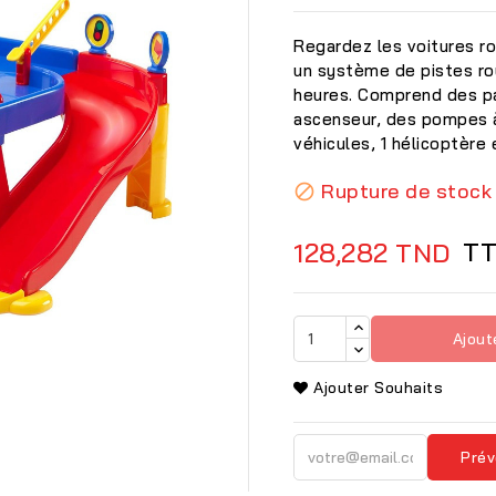
Regardez les voitures ro
un système de pistes ro
heures. Comprend des p
ascenseur, des pompes à
véhicules, 1 hélicoptère
Rupture de stock

T
128,282 TND
Ajout
Ajouter Souhaits

Prév