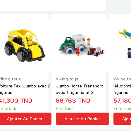
Viking toys
Viking toys
Viking t
Voiture Taxi Jumbo avec 2
Jumbo Horse Transport
Hélicopt
figures
avec 1 figurine et 2
figurine
chevaux
41,300 TND
56,763 TND
57,18
En stock
En stock
En stoc
Ajouter Au Panier
Ajouter Au Panier
Ajou