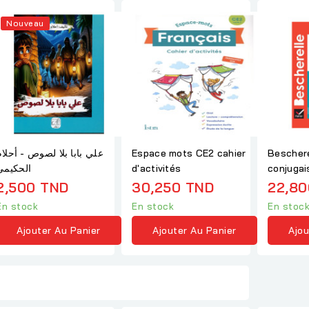
Nouveau
علي بابا بلا لصوص - أ
Espace mots CE2 cahier
Beschere
الحكيمي
d'activités
conjugai
(nouvelle
2,500 TND
30,250 TND
22,80
En stock
En stock
En stoc
Ajouter Au Panier
Ajouter Au Panier
Ajou