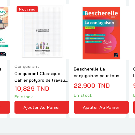
Nouveau
Conquerant
e
Bescherelle La
Conquérant Classique -
conjugaison pour tous
Cahier polypro de travaux
22,900 TND
pratiques...
10,829 TND
En stock
En stock
r
Ajouter Au Panier
Ajouter Au Panier