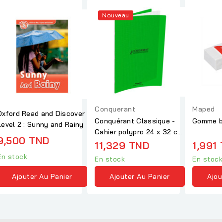
Nouveau
Conquerant
Maped
Oxford Read and Discover
Conquérant Classique -
Gomme b
Level 2 : Sunny and Rainy
Cahier polypro 24 x 32 cm
9,500 TND
- 96 pages -...
11,329 TND
1,991
En stock
En stock
En stoc
Ajouter Au Panier
Ajouter Au Panier
Ajou