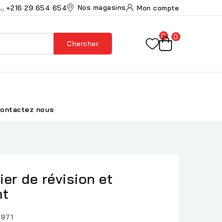
Nos magasins
+216 29 654 654
Mon compte
0
0
Chercher
ontactez nous
er de révision et
nt
971