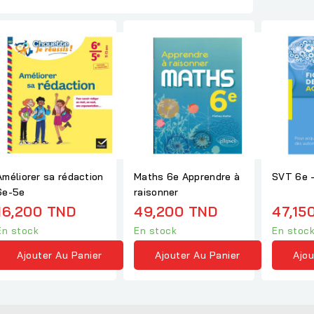
Améliorer sa rédaction
Maths 6e Apprendre à
SVT 6e -
6e-5e
raisonner
16,200 TND
49,200 TND
47,15
En stock
En stock
En stoc
Ajouter Au Panier
Ajouter Au Panier
Ajou