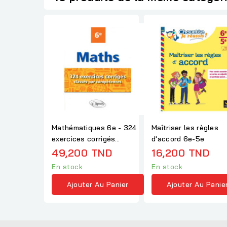
Mathématiques 6e - 324
Maîtriser les règles
exercices corrigés
d'accord 6e-5e
classés par compétences
49,200 TND
16,200 TND
En stock
En stock
Ajouter Au Panier
Ajouter Au Panie