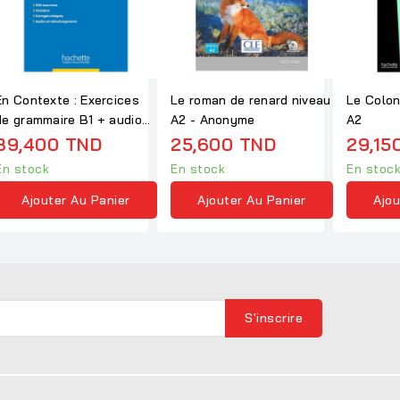
En Contexte : Exercices
Le roman de renard niveau
Le Colon
de grammaire B1 + audio
A2 - Anonyme
A2
MP3 + corrigés
39,400 TND
25,600 TND
29,15
En stock
En stock
En stoc
Ajouter Au Panier
Ajouter Au Panier
Ajou