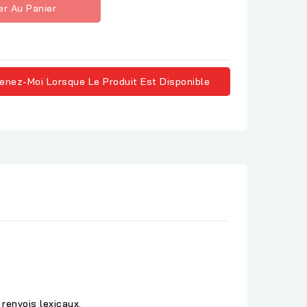
er Au Panier
enez-Moi Lorsque Le Produit Est Disponible
renvois lexicaux.