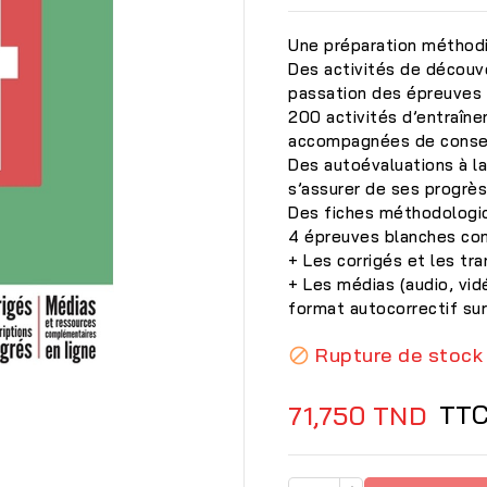
Une préparation méthodi
Des activités de découv
passation des épreuves 
200 activités d’entraîn
accompagnées de conseil
Des autoévaluations à l
s’assurer de ses progrès
Des fiches méthodologi
4 épreuves blanches co
+ Les corrigés et les tra
+ Les médias (audio, vid
format autocorrectif sur 
Rupture de stock


TT
71,750 TND