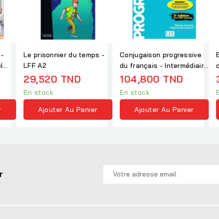
 -
Le prisonnier du temps -
Conjugaison progressive
l
LFF A2
du français - Intermédiaire
- 3ème...
29,520 TND
104,800 TND
En stock
En stock
r
Ajouter Au Panier
Ajouter Au Panier
r