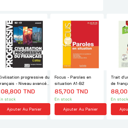
Civilisation progressive du
Focus - Paroles en
Trait d'
français - Niveau avancé
situation A1-B2
de franç
B2-C1 +...
108,800 TND
85,700 TND
88,00
En stock
En stock
En stoc
Ajouter Au Panier
Ajouter Au Panier
Ajou