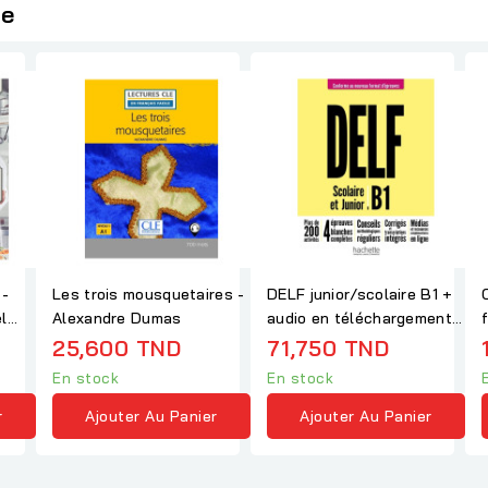
ie
 -
Les trois mousquetaires -
DELF junior/scolaire B1 +
l
Alexandre Dumas
audio en téléchargement
Nouveau...
25,600 TND
71,750 TND
En stock
En stock
r
Ajouter Au Panier
Ajouter Au Panier