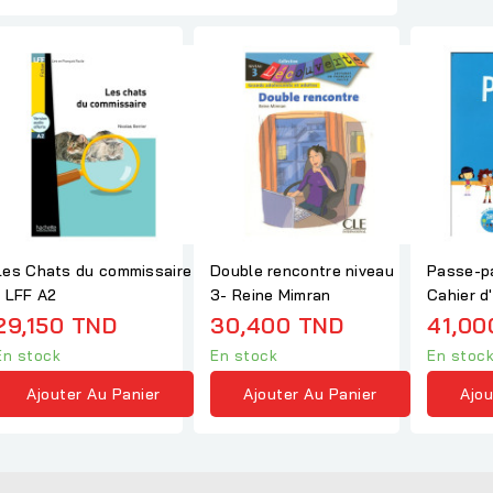
Les Chats du commissaire
Double rencontre niveau
Passe-pa
- LFF A2
3- Reine Mimran
Cahier d'
29,150 TND
30,400 TND
41,00
En stock
En stock
En stoc
Ajouter Au Panier
Ajouter Au Panier
Ajou