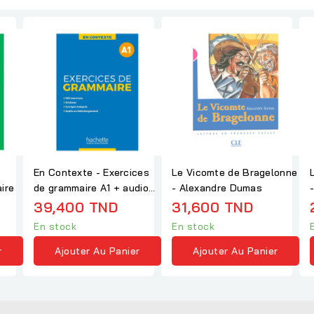
En Contexte - Exercices
Le Vicomte de Bragelonne
ire
de grammaire A1 + audio
- Alexandre Dumas
MP3 + corrigés
39,400 TND
31,600 TND
En stock
En stock
r
Ajouter Au Panier
Ajouter Au Panier