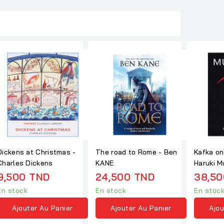
Dickens at Christmas -
The road to Rome - Ben
Kafka on
Charles Dickens
KANE
Haruki M
9,500 TND
24,500 TND
38,50
En stock
En stock
En stoc
Ajouter Au Panier
Ajouter Au Panier
Ajou