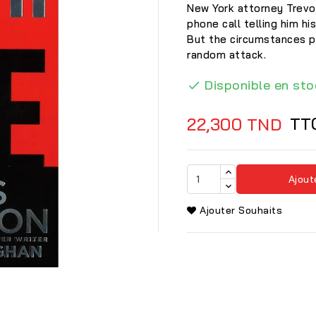
New York attorney Trevo
phone call telling him hi
But the circumstances p
random attack.
Disponible en sto

TT
22,300 TND
Ajout
Ajouter Souhaits
