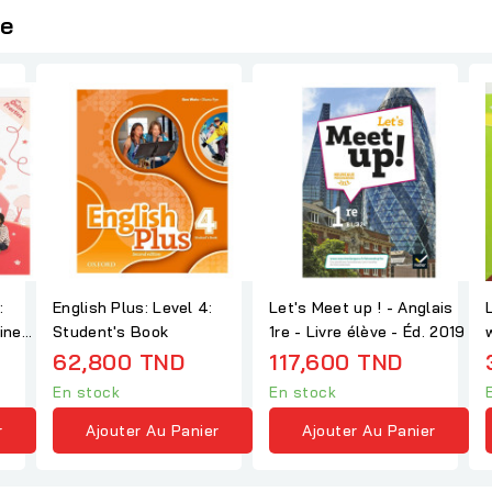
ie
:
English Plus: Level 4:
Let's Meet up ! - Anglais
ine
Student's Book
1re - Livre élève - Éd. 2019
62,800 TND
117,600 TND
En stock
En stock
r
Ajouter Au Panier
Ajouter Au Panier