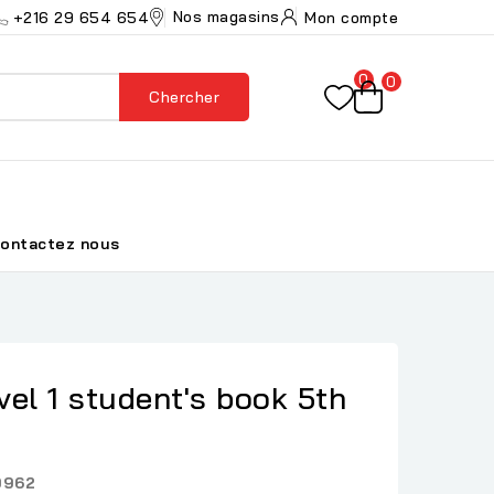
Nos magasins
+216 29 654 654
Mon compte
0
0
Chercher
ontactez nous
evel 1 student's book 5th
9962