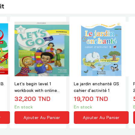
it
SB
Let's begin level 1
Le jardin enchanté GS
workbook with online
cahier d'activité 1
practice 5th edition
32,200 TND
19,700 TND
En stock
En stock
r
Ajouter Au Panier
Ajouter Au Panier