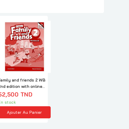
Family and friends 2 WB
2nd edition with online
practice
52,500 TND
En stock
Ajouter Au Panier