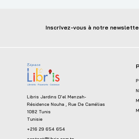
Inscrivez-vous à notre newslette
P
P
N
Libris Jardins D'el Menzah-
M
Résidence Nouha , Rue De Camélias
M
1082 Tunis
Tunisie
+216 29 654 654
contact@libris.com.tn