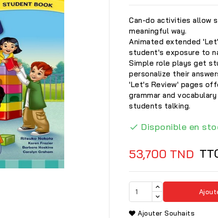
Can-do activities allow 
meaningful way.
Animated extended 'Let'
student's exposure to n
Simple role plays get s
personalize their answer
'Let's Review' pages off
grammar and vocabulary 
students talking.
Disponible en sto

TT
53,700 TND

Ajout
Ajouter Souhaits