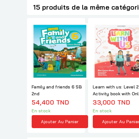
15 produits de la même catégor
Family and friends 6 SB
Learn with us: Level 2
2nd
Activity book with Onl
Practice
54,400 TND
33,000 TND
En stock
En stock
Ajouter Au Panier
Ajouter Au Panie