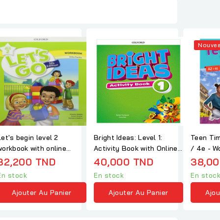
Nouve
Let's begin level 2
Bright Ideas: Level 1:
Teen Tim
workbook with online
Activity Book with Online
/ 4e - W
practice 5 th edition
Practice
32,200 TND
40,000 TND
38,00
En stock
En stock
En stoc
Ajouter Au Panier
Ajouter Au Panier
Ajou